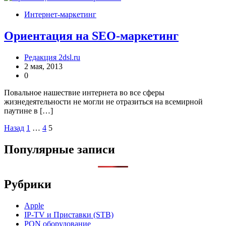
Интернет-маркетинг
Ориентация на SEO-маркетинг
Редакция 2dsl.ru
2 мая, 2013
0
Повальное нашествие интернета во все сферы
жизнедеятельности не могли не отразиться на всемирной
паутине в […]
Пагинация
Назад
1
…
4
5
записей
Популярные записи
Рубрики
Apple
IP-TV и Приставки (STB)
PON оборудование