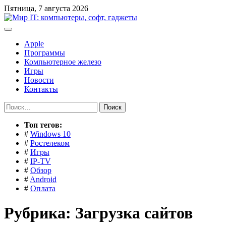
Перейти
Пятница, 7 августа 2026
к
содержимому
Apple
Программы
Компьютерное железо
Игры
Новости
Контакты
Найти:
Toп тегов:
#
Windows 10
#
Ростелеком
#
Игры
#
IP-TV
#
Обзор
#
Android
#
Оплата
Рубрика:
Загрузка сайтов