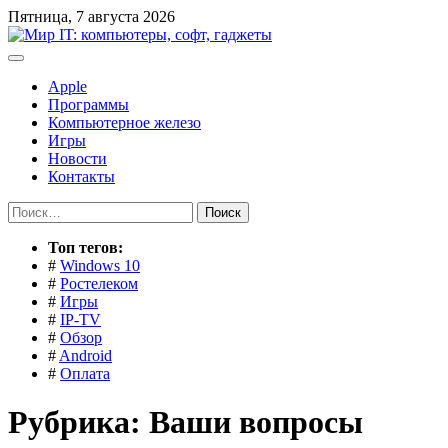
Перейти
Пятница, 7 августа 2026
к
содержимому
Apple
Программы
Компьютерное железо
Игры
Новости
Контакты
Найти:
Toп тегов:
#
Windows 10
#
Ростелеком
#
Игры
#
IP-TV
#
Обзор
#
Android
#
Оплата
Рубрика:
Ваши вопросы