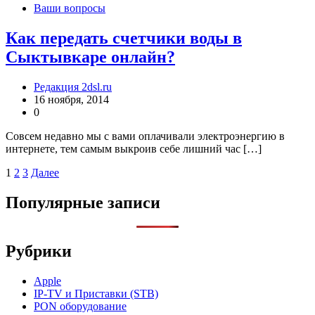
Ваши вопросы
Как передать счетчики воды в
Сыктывкаре онлайн?
Редакция 2dsl.ru
16 ноября, 2014
0
Совсем недавно мы с вами оплачивали электроэнергию в
интернете, тем самым выкроив себе лишний час […]
Пагинация
1
2
3
Далее
записей
Популярные записи
Рубрики
Apple
IP-TV и Приставки (STB)
PON оборудование