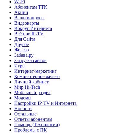
Wi-Fi
Абонентам TTK
Акции
Ваши вопросы
Видеокарты
Вокруг Интернета
Всё про IP-TV
Для Сайта
Другое
Железо
Забава.ру
Загрузка сайтов
Игры
Интернет-маркетинг
Компьютерное железо
Личный кабинет
Мир Hi-Tech
Мобльный раздел
Модемы
Настройки IP-TV и Интернета
Новости
Остальные
Ответы абонентам
Помощь (Технологии)
Проблемы с ПК