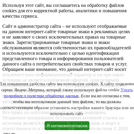
Используя этот сайт, вы соглашаетесь на обработку файлов
cookies для его корректной работы, аналитики и повышения
качества сервиса.
Сайт и администратор сайта – не используют отображаемые
на данном интернет-сайте товарные знаки в рекламных целях
и не заявляют о своих исключительных правах на товарные
знаки. Зарегистрированные товарные знаки и знаки
обслуживания являются собственностью их правообладателей
и используются исключительно с целью идентификации
представленного товара и информирования пользователей
данного сайта о потребительских свойствах товаров и услуг.
Обращаем ваше внимание, что данный интернет-сайт носит
исключительно информационный характер и ни при каких
условиях не является публичной офертой, определяемой
Для повышения удобства сайта мы используем cookies. К сайту подключе
положениями Статьи 435, 437 (2) Гражданского Кодекса РФ;
сервис Яндекс.Метрика, который также использует файлы cookie.
Узнать
не является аффилированным подразделением
подробнее о политике обработки данных
. Если вы не согласны с тем,
производителей представленных товаров, а также не является
авторизованным партнером или продавцом указанных и
чтобы мы использовали данный тип файлов, то вы должны
других компаний.
соответствующим образом установить настройки вашего браузера или не
Все права на опубликованный контент защищены.
использовать сайт.
Незаконное копирование без указания активной ссылки на
источник является нарушением авторских прав и ведет к
Я согласен/согласна
ответственности в соответствии с законодательством © 2026
2dsl.ru