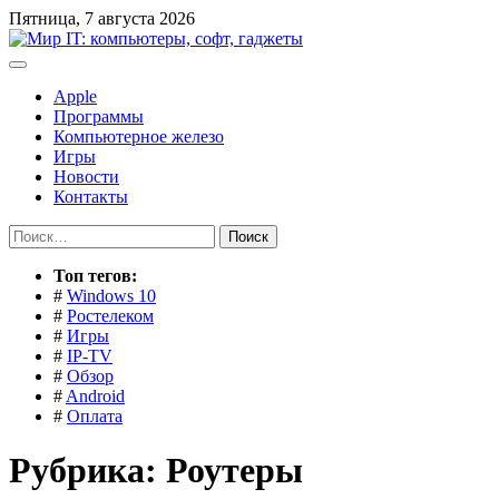
Перейти
Пятница, 7 августа 2026
к
содержимому
Apple
Программы
Компьютерное железо
Игры
Новости
Контакты
Найти:
Toп тегов:
#
Windows 10
#
Ростелеком
#
Игры
#
IP-TV
#
Обзор
#
Android
#
Оплата
Рубрика:
Роутеры