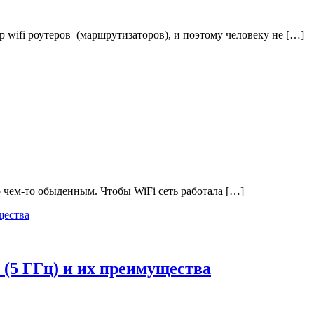
wifi роутеров (маршрутизаторов), и поэтому человеку не […]
 чем-то обыденным. Чтобы WiFi сеть работала […]
 (5 ГГц) и их преимущества