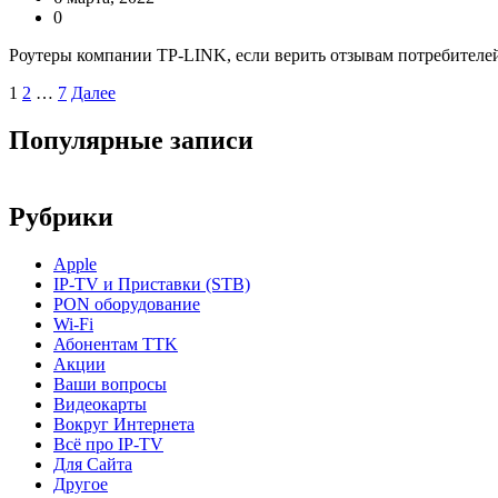
0
Роутеры компании TP-LINK, если верить отзывам потребителе
Пагинация
1
2
…
7
Далее
записей
Популярные записи
Рубрики
Apple
IP-TV и Приставки (STB)
PON оборудование
Wi-Fi
Абонентам TTK
Акции
Ваши вопросы
Видеокарты
Вокруг Интернета
Всё про IP-TV
Для Сайта
Другое