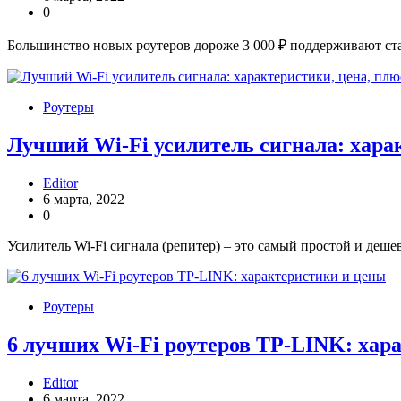
0
Большинство новых роутеров дороже 3 000 ₽ поддерживают стан
Роутеры
Лучший Wi-Fi усилитель сигнала: хара
Editor
6 марта, 2022
0
Усилитель Wi-Fi сигнала (репитер) – это самый простой и деш
Роутеры
6 лучших Wi-Fi роутеров TP-LINK: хар
Editor
6 марта, 2022