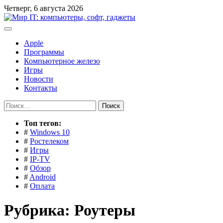
Перейти
Четверг, 6 августа 2026
к
содержимому
Apple
Программы
Компьютерное железо
Игры
Новости
Контакты
Найти:
Toп тегов:
#
Windows 10
#
Ростелеком
#
Игры
#
IP-TV
#
Обзор
#
Android
#
Оплата
Рубрика:
Роутеры