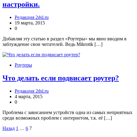
настройки.
Редакция 2dsl.ru
19 марта, 2015
0
Добавляя эту статью в раздел «Роутеры» мы явно вводим в
заблуждение свои читателей. Ведь Mikrotik […]
Роутеры
Что делать если подвисает роутер?
Редакция 2dsl.ru
4 марта, 2015
0
Проблема с зависанием устройств одна из самых неприятных
среди возможных проблем с интернетом, т.к. её […]
Пагинация
Назад
1
…
6
7