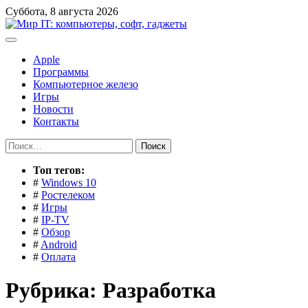
Перейти
Суббота, 8 августа 2026
к
содержимому
Apple
Программы
Компьютерное железо
Игры
Новости
Контакты
Найти:
Toп тегов:
#
Windows 10
#
Ростелеком
#
Игры
#
IP-TV
#
Обзор
#
Android
#
Оплата
Рубрика:
Разработка