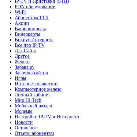
IP-TV и Приставки (STB)
PON оборудование
Wi-Fi
Абонентам TTK
Акции
Ваши вопросы
Видеокарты
Вокруг Интернета
Всё про IP-TV
Для Сайта
Другое
Железо
Забава.ру
Загрузка сайтов
Игры
Интернет-маркетинг
Компьютерное железо
Личный кабинет
Мир Hi-Tech
Мобльный раздел
Модемы
Настройки IP-TV и Интернета
Новости
Остальные
Ответы абонентам