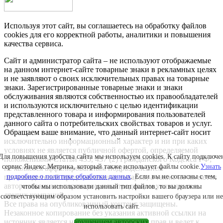
Используя этот сайт, вы соглашаетесь на обработку файлов
cookies для его корректной работы, аналитики и повышения
качества сервиса.
Сайт и администратор сайта – не используют отображаемые
на данном интернет-сайте товарные знаки в рекламных целях
и не заявляют о своих исключительных правах на товарные
знаки. Зарегистрированные товарные знаки и знаки
обслуживания являются собственностью их правообладателей
и используются исключительно с целью идентификации
представленного товара и информирования пользователей
данного сайта о потребительских свойствах товаров и услуг.
Обращаем ваше внимание, что данный интернет-сайт носит
исключительно информационный характер и ни при каких
условиях не является публичной офертой, определяемой
Для повышения удобства сайта мы используем cookies. К сайту подключе
положениями Статьи 435, 437 (2) Гражданского Кодекса РФ;
сервис Яндекс.Метрика, который также использует файлы cookie.
Узнать
не является аффилированным подразделением
подробнее о политике обработки данных
. Если вы не согласны с тем,
производителей представленных товаров, а также не является
авторизованным партнером или продавцом указанных и
чтобы мы использовали данный тип файлов, то вы должны
других компаний.
соответствующим образом установить настройки вашего браузера или не
Все права на опубликованный контент защищены.
использовать сайт.
Незаконное копирование без указания активной ссылки на
источник является нарушением авторских прав и ведет к