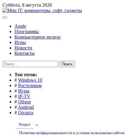
Перейти
Суббота, 8 августа 2026
к
содержимому
Apple
Программы
Компьютерное железо
Игры
Новости
Контакты
Найти:
Toп тегов:
#
Windows 10
#
Ростелеком
#
Игры
#
IP-TV
#
Обзор
#
Android
#
Оплата
Раздел
→
Политика конфиденциальности и условия пользования сайтом