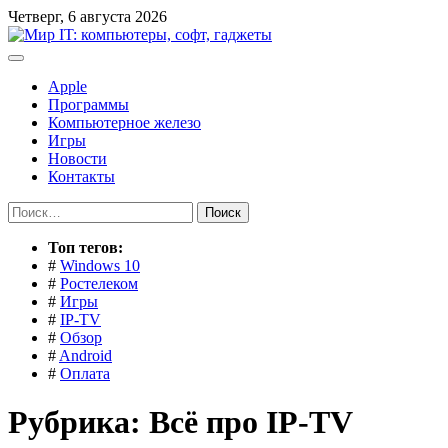
Перейти
Четверг, 6 августа 2026
к
содержимому
Apple
Программы
Компьютерное железо
Игры
Новости
Контакты
Найти:
Toп тегов:
#
Windows 10
#
Ростелеком
#
Игры
#
IP-TV
#
Обзор
#
Android
#
Оплата
Рубрика:
Всё про IP-TV