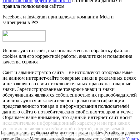
Политика конфиденциальности
в отношении данных и
правила пользования сайтом
Facebook и Instagram принадлежат компании Metа и
запрещены в РФ
Используя этот сайт, вы соглашаетесь на обработку файлов
cookies для его корректной работы, аналитики и повышения
качества сервиса.
Сайт и администратор сайта – не используют отображаемые
на данном интернет-сайте товарные знаки в рекламных целях
и не заявляют о своих исключительных правах на товарные
знаки. Зарегистрированные товарные знаки и знаки
обслуживания являются собственностью их правообладателей
и используются исключительно с целью идентификации
представленного товара и информирования пользователей
данного сайта о потребительских свойствах товаров и услуг.
Обращаем ваше внимание, что данный интернет-сайт носит
исключительно информационный характер и ни при каких
условиях не является публичной офертой, определяемой
Для повышения удобства сайта мы используем cookies. К сайту подключе
положениями Статьи 435, 437 (2) Гражданского Кодекса РФ;
сервис Яндекс.Метрика, который также использует файлы cookie.
Узнать
не является аффилированным подразделением