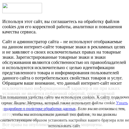
Используя этот сайт, вы соглашаетесь на обработку файлов
cookies для его корректной работы, аналитики и повышения
качества сервиса.
Сайт и администратор сайта – не используют отображаемые
на данном интернет-сайте товарные знаки в рекламных целях
и не заявляют о своих исключительных правах на товарные
знаки. Зарегистрированные товарные знаки и знаки
обслуживания являются собственностью их правообладателей
и используются исключительно с целью идентификации
представленного товара и информирования пользователей
данного сайта о потребительских свойствах товаров и услуг.
Обращаем ваше внимание, что данный интернет-сайт носит
исключительно информационный характер и ни при каких
условиях не является публичной офертой, определяемой
Для повышения удобства сайта мы используем cookies. К сайту подключе
положениями Статьи 435, 437 (2) Гражданского Кодекса РФ;
сервис Яндекс.Метрика, который также использует файлы cookie.
Узнать
не является аффилированным подразделением
производителей представленных товаров, а также не является
подробнее о политике обработки данных
. Если вы не согласны с тем,
авторизованным партнером или продавцом указанных и
чтобы мы использовали данный тип файлов, то вы должны
других компаний.
соответствующим образом установить настройки вашего браузера или не
Все права на опубликованный контент защищены.
использовать сайт.