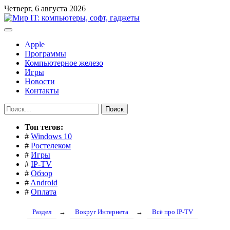
Перейти
Четверг, 6 августа 2026
к
содержимому
Apple
Программы
Компьютерное железо
Игры
Новости
Контакты
Найти:
Toп тегов:
#
Windows 10
#
Ростелеком
#
Игры
#
IP-TV
#
Обзор
#
Android
#
Оплата
Раздел
→
Вокруг Интернета
→
Всё про IP-TV