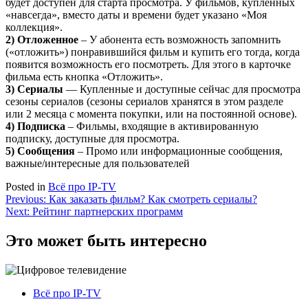
будет доступен для старта просмотра. У фильмов, купленных
«навсегда», вместо даты и времени будет указано «Моя
коллекция».
2) Отложенное
– У абонента есть возможность запомнить
(«отложить») понравившийся фильм и купить его тогда, когда
появится возможность его посмотреть. Для этого в карточке
фильма есть кнопка «Отложить».
3) Сериалы
— Купленные и доступные сейчас для просмотра
сезоны сериалов (сезоны сериалов хранятся в этом разделе
или 2 месяца с момента покупки, или на постоянной основе).
4) Подписка
– Фильмы, входящие в активированную
подписку, доступные для просмотра.
5) Сообщения
– Промо или информационные сообщения,
важные/интересные для пользователей
Posted in
Всё про IP-TV
Навигация
Previous:
Как заказать фильм? Как смотреть сериалы?
Next:
Рейтинг партнерских программ
по
записям
Это может быть интересно
Всё про IP-TV