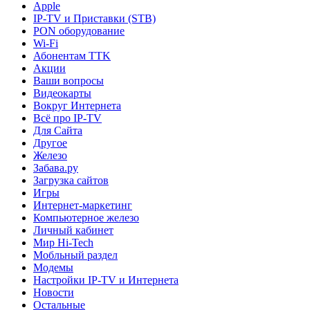
Apple
IP-TV и Приставки (STB)
PON оборудование
Wi-Fi
Абонентам TTK
Акции
Ваши вопросы
Видеокарты
Вокруг Интернета
Всё про IP-TV
Для Сайта
Другое
Железо
Забава.ру
Загрузка сайтов
Игры
Интернет-маркетинг
Компьютерное железо
Личный кабинет
Мир Hi-Tech
Мобльный раздел
Модемы
Настройки IP-TV и Интернета
Новости
Остальные