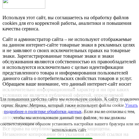
Используя этот сайт, вы соглашаетесь на обработку файлов
cookies для его корректной работы, аналитики и повышения
качества сервиса.
Сайт и администратор сайта – не используют отображаемые
на данном интернет-сайте товарные знаки в рекламных целях
и не заявляют о своих исключительных правах на товарные
знаки. Зарегистрированные товарные знаки и знаки
обслуживания являются собственностью их правообладателей
и используются исключительно с целью идентификации
представленного товара и информирования пользователей
данного сайта о потребительских свойствах товаров и услуг.
Обращаем ваше внимание, что данный интернет-сайт носит
исключительно информационный характер и ни при каких
условиях не является публичной офертой, определяемой
Для повышения удобства сайта мы используем cookies. К сайту подключе
положениями Статьи 435, 437 (2) Гражданского Кодекса РФ;
сервис Яндекс.Метрика, который также использует файлы cookie.
Узнать
не является аффилированным подразделением
производителей представленных товаров, а также не является
подробнее о политике обработки данных
. Если вы не согласны с тем,
авторизованным партнером или продавцом указанных и
чтобы мы использовали данный тип файлов, то вы должны
других компаний.
соответствующим образом установить настройки вашего браузера или не
Все права на опубликованный контент защищены.
использовать сайт.
Незаконное копирование без указания активной ссылки на