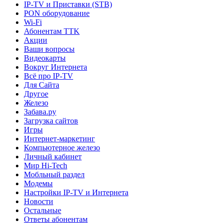
IP-TV и Приставки (STB)
PON оборудование
Wi-Fi
Абонентам TTK
Акции
Ваши вопросы
Видеокарты
Вокруг Интернета
Всё про IP-TV
Для Сайта
Другое
Железо
Забава.ру
Загрузка сайтов
Игры
Интернет-маркетинг
Компьютерное железо
Личный кабинет
Мир Hi-Tech
Мобльный раздел
Модемы
Настройки IP-TV и Интернета
Новости
Остальные
Ответы абонентам