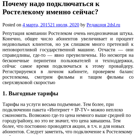
Почему надо подключаться к
Ростелекому именно сейчас?
Posted on
4 марта, 2015
21 июля, 2020
by
Редакция 2dsl.ru
Репутация компании Ростелеком очень неоднозначная штука.
Конечно, общее число абонентов увеличивает и процент
недовольных клиентов, но уж слишком много претензий к
неповоротливой государственной машине. Отчасти — они
справедливы, где-то — явно преувеличены. Но несмотря на
бесконечные перипетии пользователей и техподдержки,
сейчас самое время подключаться
к этому провайдеру.
Регистрируемся в личном кабинете, проверяем баланс
ростелекома, смотрим фильмы и тащим фильмы со
сверхзвуковой скоростью
1. Выгодные тарифы
Тарифы на услуги весьма подъемные. Тем более, при
подключении пакета «Интернет + IP-TV» можно неплохо
сэкономить. Возможно где-то цена немного выше средней по
городу/району, но это не значит, что цена завышена. Тем
более, что постоянно проводятся акции, в т.ч. и для новых
абонентов. Следует заметить, что подключение к Ростелекому