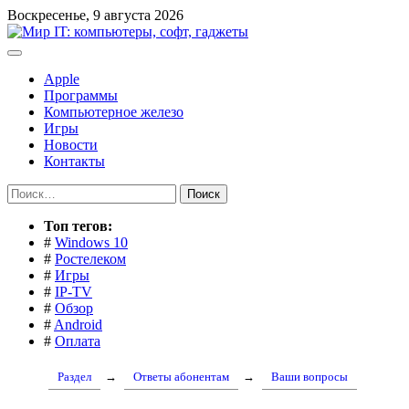
Перейти
Воскресенье, 9 августа 2026
к
содержимому
Apple
Программы
Компьютерное железо
Игры
Новости
Контакты
Найти:
Toп тегов:
#
Windows 10
#
Ростелеком
#
Игры
#
IP-TV
#
Обзор
#
Android
#
Оплата
Раздел
→
Ответы абонентам
→
Ваши вопросы