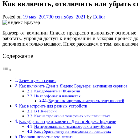
Как включить, отключить или убрать со
Posted on
19 мая, 2017
30 сентября, 2021
by
Editor
Браузер от компании Яндекс прекрасно выполняет основные 
работать, упрощая доступ к информации и ускоряя процесс 
дополнения только мешают. Ниже расскажем о том, как включит
Содержание
Зачем нужен сервис
Как включить Дзен в Яндекс Браузере: активация сервиса
Как добавить в ПК-версии
На телефонах и планшетах
Видео: как запустить и настроить ленту новостей
Как настроить для разных устройств
В ПК-версии
Как настроить на телефонах или планшетах
Как убрать и где отключить Дзен в Яндекс Браузере
На персональных компьютерах и ноутбуках
Как убрать ленту на телефонах и планшетах
Пропали новости: что делать