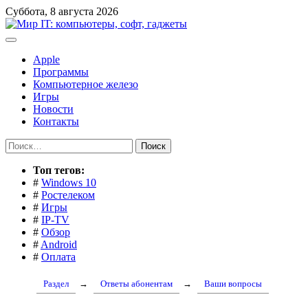
Перейти
Суббота, 8 августа 2026
к
содержимому
Apple
Программы
Компьютерное железо
Игры
Новости
Контакты
Найти:
Toп тегов:
#
Windows 10
#
Ростелеком
#
Игры
#
IP-TV
#
Обзор
#
Android
#
Оплата
Раздел
→
Ответы абонентам
→
Ваши вопросы