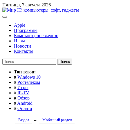
Перейти
Пятница, 7 августа 2026
к
содержимому
Apple
Программы
Компьютерное железо
Игры
Новости
Контакты
Найти:
Toп тегов:
#
Windows 10
#
Ростелеком
#
Игры
#
IP-TV
#
Обзор
#
Android
#
Оплата
Раздел
→
Мобльный раздел