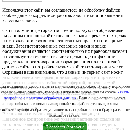
Используя этот сайт, вы соглашаетесь на обработку файлов
cookies для его корректной работы, аналитики и повышения
качества сервиса.
Сайт и администратор сайта – не используют отображаемые
на данном интернет-сайте товарные знаки в рекламных целях
и не заявляют о своих исключительных правах на товарные
знаки. Зарегистрированные товарные знаки и знаки
обслуживания являются собственностью их правообладателей
и используются исключительно с целью идентификации
представленного товара и информирования пользователей
данного сайта о потребительских свойствах товаров и услуг.
Обращаем ваше внимание, что данный интернет-сайт носит
исключительно информационный характер и ни при каких
условиях не является публичной офертой, определяемой
Для повышения удобства сайта мы используем cookies. К сайту подключе
положениями Статьи 435, 437 (2) Гражданского Кодекса РФ;
сервис Яндекс.Метрика, который также использует файлы cookie.
Узнать
не является аффилированным подразделением
производителей представленных товаров, а также не является
подробнее о политике обработки данных
. Если вы не согласны с тем,
авторизованным партнером или продавцом указанных и
чтобы мы использовали данный тип файлов, то вы должны
других компаний.
соответствующим образом установить настройки вашего браузера или не
Все права на опубликованный контент защищены.
использовать сайт.
Незаконное копирование без указания активной ссылки на
источник является нарушением авторских прав и ведет к
Я согласен/согласна
ответственности в соответствии с законодательством © 2026