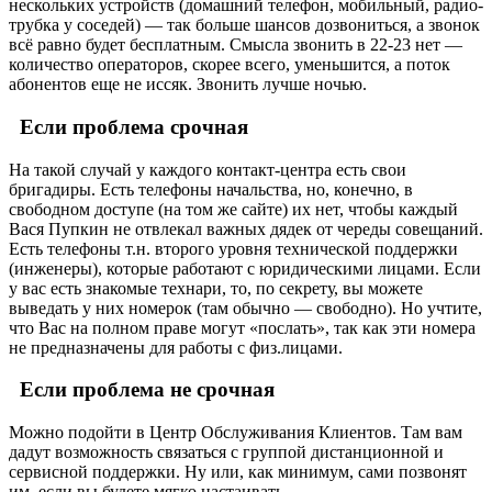
нескольких устройств (домашний телефон, мобильный, радио-
трубка у соседей) — так больше шансов дозвониться, а звонок
всё равно будет бесплатным. Смысла звонить в 22-23 нет —
количество операторов, скорее всего, уменьшится, а поток
абонентов еще не иссяк. Звонить лучше ночью.
Если проблема срочная
На такой случай у каждого контакт-центра есть свои
бригадиры. Есть телефоны начальства, но, конечно, в
свободном доступе (на том же сайте) их нет, чтобы каждый
Вася Пупкин не отвлекал важных дядек от череды совещаний.
Есть телефоны т.н. второго уровня технической поддержки
(инженеры), которые работают с юридическими лицами. Если
у вас есть знакомые технари, то, по секрету, вы можете
выведать у них номерок (там обычно — свободно). Но учтите,
что Вас на полном праве могут «послать», так как эти номера
не предназначены для работы с физ.лицами.
Если проблема не срочная
Можно подойти в Центр Обслуживания Клиентов. Там вам
дадут возможность связаться с группой дистанционной и
сервисной поддержки. Ну или, как минимум, сами позвонят
им, если вы будете мягко настаивать.