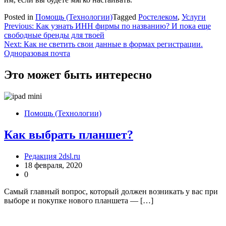
Posted in
Помощь (Технологии)
Tagged
Ростелеком
,
Услуги
Навигация
Previous:
Как узнать ИНН фирмы по названию? И пока еще
свободные бренды для твоей
по
Next:
Как не светить свои данные в формах регистрации.
записям
Одноразовая почта
Это может быть интересно
Помощь (Технологии)
Как выбрать планшет?
Редакция 2dsl.ru
18 февраля, 2020
0
Самый главный вопрос, который должен возникать у вас при
выборе и покупке нового планшета — […]