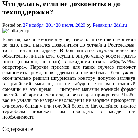
Что делать, если не дозвониться до
техподдержки?
Posted on
27 ноября, 2014
20 июля, 2020
by
Редакция 2dsl.ru
Если ты, как и многие другие, износил штанишки терпения
до дыр, пока пытался дозвониться до хотлайна Ростелекома,
то ты попал по адресу. В большинстве случаев вовсе не
обязательно пинать кота, осушать энную чашку кофе и грызть
ногти (серьезно, не надо) в ожидании ответа «%@#&^%#
оператора». Парочка приемов для таких случаев поможет
сэкономить
время, нервы, деньги и прочие блага. Если уж вы
окончательно решили штурмовать контору, попутно заглянув
в армейский магазин, то не забудьте, что ваш главный
союзник на это время — интернет магазин военной формы
российской армии, чернила, и ветки для прикрытия. Чтобы
вас не узнали по камерам наблюдения не забудьте приобрести
флисовую бандану или голубой берет. А Двухслойное нижнее
термобелье поможет вам просидеть в засаде при
необходимости.
Содержание