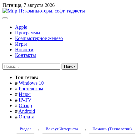
Перейти
Пятница, 7 августа 2026
к
содержимому
Apple
Программы
Компьютерное железо
Игры
Новости
Контакты
Найти:
Toп тегов:
#
Windows 10
#
Ростелеком
#
Игры
#
IP-TV
#
Обзор
#
Android
#
Оплата
Раздел
→
Вокруг Интернета
→
Помощь (Технологии)