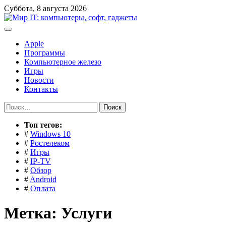
Перейти
Суббота, 8 августа 2026
к
содержимому
Apple
Программы
Компьютерное железо
Игры
Новости
Контакты
Найти:
Toп тегов:
#
Windows 10
#
Ростелеком
#
Игры
#
IP-TV
#
Обзор
#
Android
#
Оплата
Метка:
Услуги