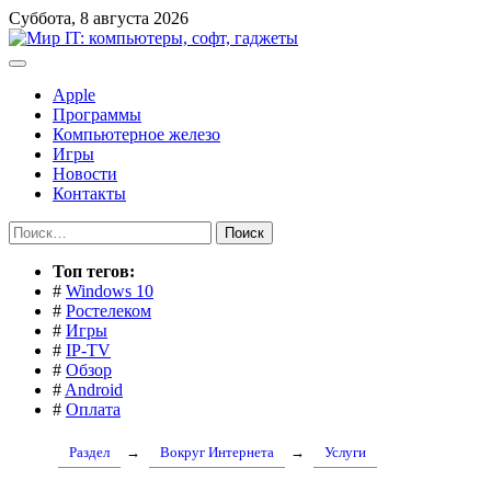
Перейти
Суббота, 8 августа 2026
к
содержимому
Apple
Программы
Компьютерное железо
Игры
Новости
Контакты
Найти:
Toп тегов:
#
Windows 10
#
Ростелеком
#
Игры
#
IP-TV
#
Обзор
#
Android
#
Оплата
Раздел
→
Вокруг Интернета
→
Услуги