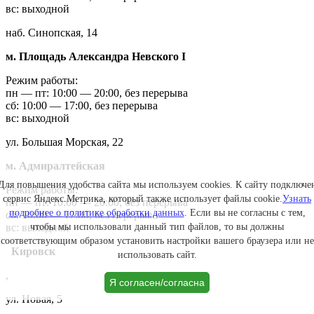
вс: выходной
наб. Синопская, 14
м. Площадь Александра Невского I
Режим работы:
пн — пт: 10:00 — 20:00, без перерыва
сб: 10:00 — 17:00, без перерыва
вс: выходной
ул. Большая Морская, 22
м. Адмиралтейская
Для повышения удобства сайта мы используем cookies. К сайту подключе
Режим работы:
сервис Яндекс.Метрика, который также использует файлы cookie.
Узнать
пн — пт: 10:00 — 20:00, без перерыва
подробнее о политике обработки данных
. Если вы не согласны с тем,
сб: 10:00 — 17:00, без перерыва
вс: выходной
чтобы мы использовали данный тип файлов, то вы должны
соответствующим образом установить настройки вашего браузера или не
Кировск
использовать сайт.
,
Я согласен/согласна
ул. Новая, 5