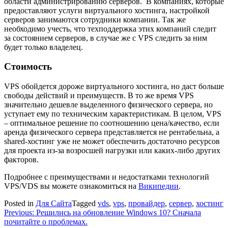
области администрированию серверов. В компаниях, которые
предоставляют услуги виртуального хостинга, настройкой
серверов занимаются сотрудники компании. Так же
необходимо учесть, что техподдержка этих компаний следит
за состоянием серверов, в случае же с VPS следить за ним
будет только владелец.
Стоимость
VPS обойдется дороже виртуального хостинга, но даст больше
свободы действий и преимуществ. В то же время VPS
значительно дешевле выделенного физического сервера, но
уступает ему по техническим характеристикам. В целом, VPS
– оптимальное решение по соотношению цена/качество, если
аренда физического сервера представляется не рентабельна, а
shared-хостинг уже не может обеспечить достаточно ресурсов
для проекта из-за возросшей нагрузки или каких-либо других
факторов.
Подробнее с преимуществами и недостатками технологий
VPS/VDS вы можете ознакомиться на
Википедии
.
Posted in
Для Сайта
Tagged
vds
,
vps
,
провайдер
,
сервер
,
хостинг
Навигация
Previous:
Решились на обновление Windows 10? Сначала
почитайте о проблемах.
по