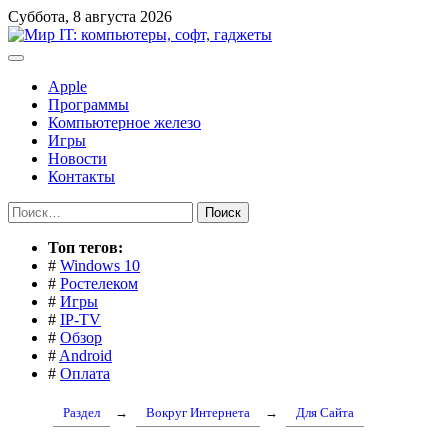
Перейти
Суббота, 8 августа 2026
к
содержимому
Apple
Программы
Компьютерное железо
Игры
Новости
Контакты
Найти:
Toп тегов:
#
Windows 10
#
Ростелеком
#
Игры
#
IP-TV
#
Обзор
#
Android
#
Оплата
Раздел
→
Вокруг Интернета
→
Для Сайта