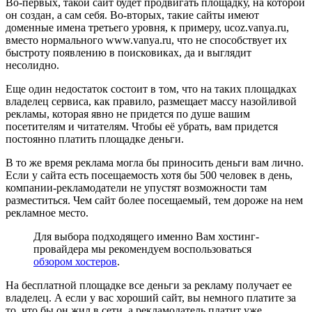
Во-первых, такой сайт будет продвигать площадку, на которой
он создан, а сам себя. Во-вторых, такие сайты имеют
доменные имена третьего уровня, к примеру, ucoz.vanya.ru,
вместо нормального www.vanya.ru, что не способствует их
быстроту появлению в поисковиках, да и выглядит
несолидно.
Еще один недостаток состоит в том, что на таких площадках
владелец сервиса, как правило, размещает массу назойливой
рекламы, которая явно не придется по душе вашим
посетителям и читателям. Чтобы её убрать, вам придется
постоянно платить площадке деньги.
В то же время реклама могла бы приносить деньги вам лично.
Если у сайта есть посещаемость хотя бы 500 человек в день,
компании-рекламодатели не упустят возможности там
разместиться. Чем сайт более посещаемый, тем дороже на нем
рекламное место.
Для выбора подходящего именно Вам хостинг-
провайдера мы рекомендуем воспользоваться
обзором хостеров
.
На бесплатной площадке все деньги за рекламу получает ее
владелец. А если у вас хороший сайт, вы немного платите за
то, что бы он жил в сети, а рекламодатель платит уже