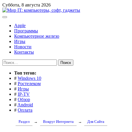
Перейти
Суббота, 8 августа 2026
к
содержимому
Apple
Программы
Компьютерное железо
Игры
Новости
Контакты
Найти:
Toп тегов:
#
Windows 10
#
Ростелеком
#
Игры
#
IP-TV
#
Обзор
#
Android
#
Оплата
Раздел
→
Вокруг Интернета
→
Для Сайта