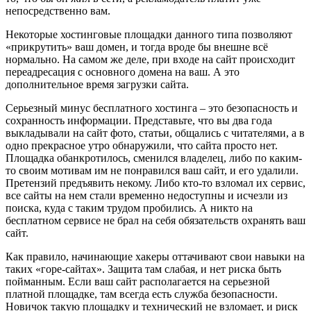
непосредственно вам.
Некоторые хостинговые площадки данного типа позволяют
«прикрутить» ваш домен, и тогда вроде бы внешне всё
нормально. На самом же деле, при входе на сайт происходит
переадресация с основного домена на ваш. А это
дополнительное время загрузки сайта.
Серьезный минус бесплатного хостинга – это безопасность и
сохранность информации. Представьте, что вы два года
выкладывали на сайт фото, статьи, общались с читателями, а в
одно прекрасное утро обнаружили, что сайта просто нет.
Площадка обанкротилось, сменился владелец, либо по каким-
то своим мотивам им не понравился ваш сайт, и его удалили.
Претензий предъявить некому. Либо кто-то взломал их сервис,
все сайты на нем стали временно недоступны и исчезли из
поиска, куда с таким трудом пробились. А никто на
бесплатном сервисе не брал на себя обязательств охранять ваш
сайт.
Как правило, начинающие хакеры оттачивают свои навыки на
таких «горе-сайтах». Защита там слабая, и нет риска быть
пойманным. Если ваш сайт располагается на серьезной
платной площадке, там всегда есть служба безопасности.
Новичок такую площадку и технический не взломает, и риск