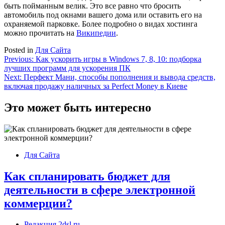
быть пойманным велик. Это все равно что бросить
автомобиль под окнами вашего дома или оставить его на
охраняемой парковке. Более подробно о видах хостинга
можно прочитать на
Википедии
.
Posted in
Для Сайта
Навигация
Previous:
Как ускорить игры в Windows 7, 8, 10: подборка
лучших программ для ускорения ПК
по
Next:
Перфект Мани, способы пополнения и вывода средств,
записям
включая продажу наличных за Perfect Money в Киеве
Это может быть интересно
Для Сайта
Как спланировать бюджет для
деятельности в сфере электронной
коммерции?
Редакция 2dsl.ru