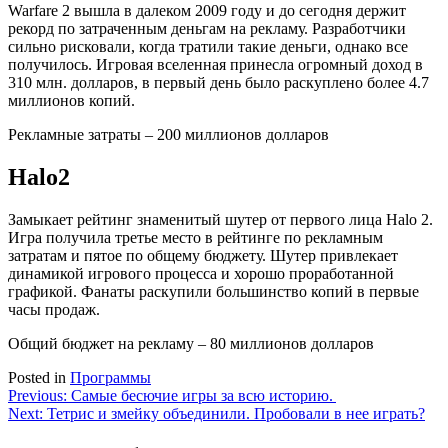
Warfare
2 вышла в далеком 2009 году и до сегодня держит
рекорд по затраченным деньгам на рекламу. Разработчики
сильно рисковали, когда тратили такие деньги, однако все
получилось. Игровая вселенная принесла огромный доход в
310 млн. долларов, в первый день было раскуплено более 4.7
миллионов копий.
Рекламные затраты – 200 миллионов долларов
Halo
2
Замыкает рейтинг знаменитый
шутер
от первого лица
Halo
2.
Игра получила третье место в рейтинге по рекламным
затратам и пятое по общему бюджету.
Шутер
привлекает
динамикой игрового процесса и хорошо проработанной
графикой. Фанаты раскупили большинство копий в первые
часы продаж.
Общий бюджет на рекламу – 80 миллионов долларов
Posted in
Программы
Навигация
Previous:
Самые бесючие игры за всю историю.
Next:
Тетрис и змейку объединили. Пробовали в нее играть?
по