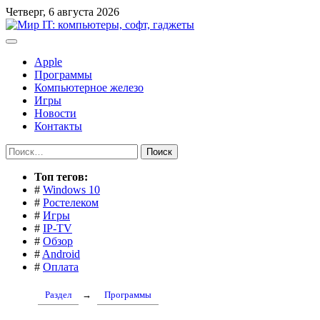
Перейти
Четверг, 6 августа 2026
к
содержимому
Apple
Программы
Компьютерное железо
Игры
Новости
Контакты
Найти:
Toп тегов:
#
Windows 10
#
Ростелеком
#
Игры
#
IP-TV
#
Обзор
#
Android
#
Оплата
Раздел
→
Программы