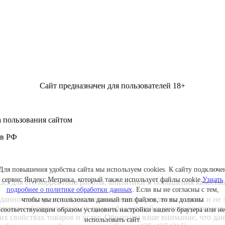
Сайт предназначен для пользователей 18+
 пользования сайтом
 в РФ
Для повышения удобства сайта мы используем cookies. К сайту подключе
сервис Яндекс.Метрика, который также использует файлы cookie.
Узнать
kies для его корректной работы, аналитики и повышения качества
подробнее о политике обработки данных
. Если вы не согласны с тем,
данном интернет-сайте товарные знаки в рекламных целях и не 
чтобы мы использовали данный тип файлов, то вы должны
ляются собственностью их правообладателей и используются ис
соответствующим образом установить настройки вашего браузера или не
ких свойствах товаров и услуг. Обращаем ваше внимание, что 
использовать сайт.