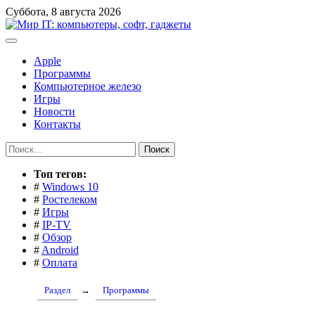
Перейти
Суббота, 8 августа 2026
к
содержимому
Apple
Программы
Компьютерное железо
Игры
Новости
Контакты
Найти:
Toп тегов:
#
Windows 10
#
Ростелеком
#
Игры
#
IP-TV
#
Обзор
#
Android
#
Оплата
Раздел
→
Программы