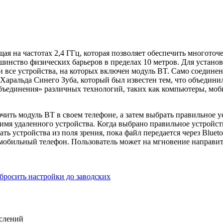
я на частотах 2,4 ГГц, которая позволяет обеспечить многоточе
шинство физических барьеров в пределах 10 метров. Для установ
и все устройства, на которых включен модуль BT. Само соединен
 Харальда Синего Зуба, который был известен тем, что объедин
«объединения» различных технологий, таких как компьютеры, мо
ючить модуль BT в своем телефоне, а затем выбрать правильное 
 имя удаленного устройства. Когда выбрано правильное устройст
ать устройства из поля зрения, пока файл передается через Blue
мобильный телефон. Пользователь может на мгновение направит
 сбросить настройки до заводских