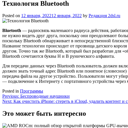
Технология Bluetooth
Posted on
12 января, 2022
12 января, 2022
by
Редакция 2dsl.ru
Bluetooth
— радиосвязь маленького радиуса действия, работающа
не нужно видеть друг друга, поскольку они преодолевают боль
поскольку Bluetooth обнаруживает в непосредственной близост
Название технологии происходит от прозвища датского короля
другом. Точно так же Bluetooth, который был разработан для 
Bluetooth сочетаются буквы H и B рунического алфавита.
Для передачи данных через Bluetooth пользователь должен вкл
должен знать точный адрес Bluetooth или понятное (словесное)
передача файла на другое устройство. Пользователи могут убир
— подключение к Интернету с портативного устройства через 
Posted in
Программы
Навигация
Previous:
Беспроводные наушники
Next:
Как очистить iPhone: стереть в iCloud, удалить контент и
по
записям
Это может быть интересно