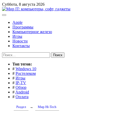
Перейти
Суббота, 8 августа 2026
к
содержимому
Apple
Программы
Компьютерное железо
Игры
Новости
Контакты
Найти:
Toп тегов:
#
Windows 10
#
Ростелеком
#
Игры
#
IP-TV
#
Обзор
#
Android
#
Оплата
Раздел
→
Мир Hi-Tech