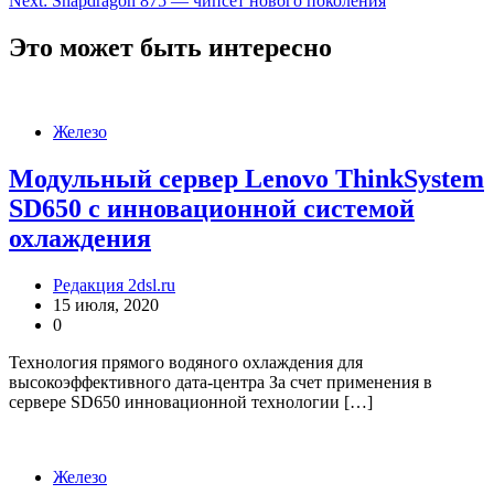
Next:
Snapdragon 875 — чипсет нового поколения
по
записям
Это может быть интересно
Железо
Модульный сервер Lenovo ThinkSystem
SD650 с инновационной системой
охлаждения
Редакция 2dsl.ru
15 июля, 2020
0
Технология прямого водяного охлаждения для
высокоэффективного дата-центра За счет применения в
сервере SD650 инновационной технологии […]
Железо