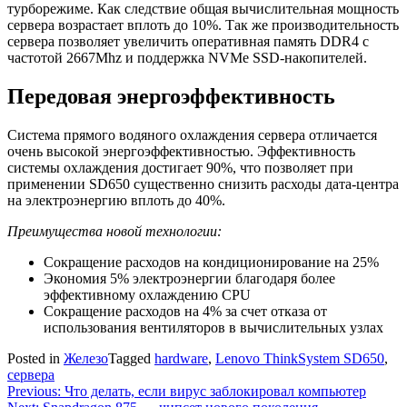
турборежиме. Как следствие общая вычислительная мощность
сервера возрастает вплоть до 10%. Так же производительность
сервера позволяет увеличить оперативная память DDR4 с
частотой 2667Mhz и поддержка NVMe SSD-накопителей.
Передовая энергоэффективность
Система прямого водяного охлаждения сервера отличается
очень высокой энергоэффективностью. Эффективность
системы охлаждения достигает 90%, что позволяет при
применении SD650 существенно снизить расходы дата-центра
на электроэнергию вплоть до 40%.
Преимущества новой технологии:
Сокращение расходов на кондиционирование на 25%
Экономия 5% электроэнергии благодаря более
эффективному охлаждению CPU
Сокращение расходов на 4% за счет отказа от
использования вентиляторов в вычислительных узлах
Posted in
Железо
Tagged
hardware
,
Lenovo ThinkSystem SD650
,
сервера
Навигация
Previous:
Что делать, если вирус заблокировал компьютер