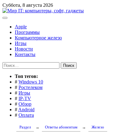
Перейти
Суббота, 8 августа 2026
к
содержимому
Apple
Программы
Компьютерное железо
Игры
Новости
Контакты
Найти:
Toп тегов:
#
Windows 10
#
Ростелеком
#
Игры
#
IP-TV
#
Обзор
#
Android
#
Оплата
Раздел
→
Ответы абонентам
→
Железо