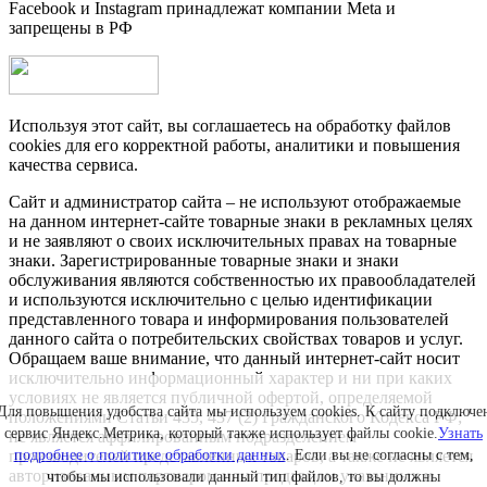
Facebook и Instagram принадлежат компании Metа и
запрещены в РФ
Используя этот сайт, вы соглашаетесь на обработку файлов
cookies для его корректной работы, аналитики и повышения
качества сервиса.
Сайт и администратор сайта – не используют отображаемые
на данном интернет-сайте товарные знаки в рекламных целях
и не заявляют о своих исключительных правах на товарные
знаки. Зарегистрированные товарные знаки и знаки
обслуживания являются собственностью их правообладателей
и используются исключительно с целью идентификации
представленного товара и информирования пользователей
данного сайта о потребительских свойствах товаров и услуг.
Обращаем ваше внимание, что данный интернет-сайт носит
исключительно информационный характер и ни при каких
условиях не является публичной офертой, определяемой
Для повышения удобства сайта мы используем cookies. К сайту подключе
положениями Статьи 435, 437 (2) Гражданского Кодекса РФ;
сервис Яндекс.Метрика, который также использует файлы cookie.
Узнать
не является аффилированным подразделением
подробнее о политике обработки данных
. Если вы не согласны с тем,
производителей представленных товаров, а также не является
авторизованным партнером или продавцом указанных и
чтобы мы использовали данный тип файлов, то вы должны