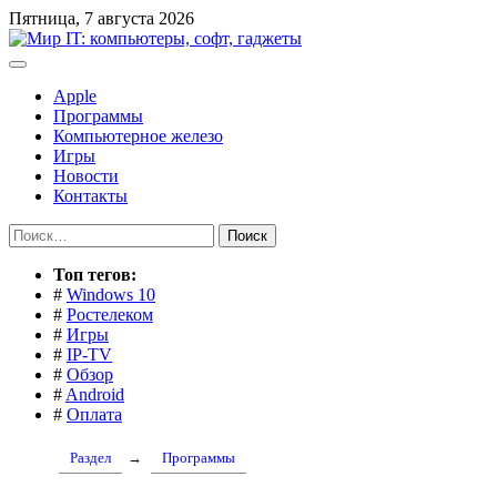
Перейти
Пятница, 7 августа 2026
к
содержимому
Apple
Программы
Компьютерное железо
Игры
Новости
Контакты
Найти:
Toп тегов:
#
Windows 10
#
Ростелеком
#
Игры
#
IP-TV
#
Обзор
#
Android
#
Оплата
Раздел
→
Программы