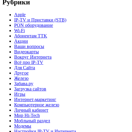
Рубрики
Apple
IP-TV и Приставки (STB)
PON оборудование
Wi-Fi
Абонентам TTK
Акции
Ваши вопросы
Видеокарты
Вокруг Интернета
Всё про IP-TV
Для Сайта
Другое
Железо
Забава.ру
Загрузка сайтов
Игры
Интернет-маркетинг
Компьютерное железо
Личный кабинет
Мир Hi-Tech
Мобльный раздел
Модемы
Настройки IP-TV и Интернета