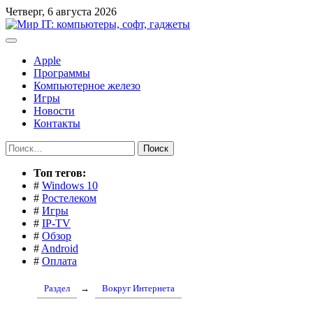
Перейти
Четверг, 6 августа 2026
к
содержимому
Apple
Программы
Компьютерное железо
Игры
Новости
Контакты
Найти:
Toп тегов:
#
Windows 10
#
Ростелеком
#
Игры
#
IP-TV
#
Обзор
#
Android
#
Оплата
Раздел
→
Вокруг Интернета