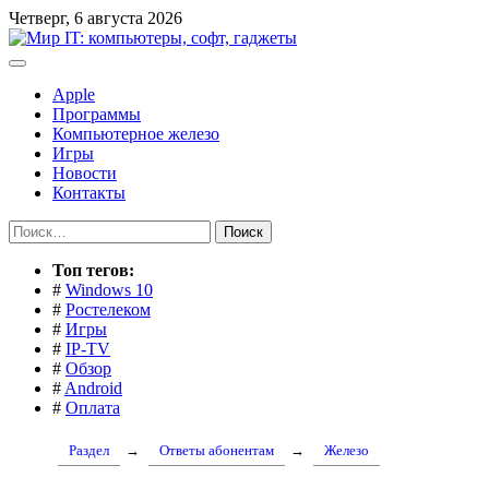
Перейти
Четверг, 6 августа 2026
к
содержимому
Apple
Программы
Компьютерное железо
Игры
Новости
Контакты
Найти:
Toп тегов:
#
Windows 10
#
Ростелеком
#
Игры
#
IP-TV
#
Обзор
#
Android
#
Оплата
Раздел
→
Ответы абонентам
→
Железо