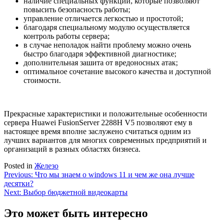
наличие специальных функций, которые позволяют
повысить безопасность работы;
управление отличается легкостью и простотой;
благодаря специальному модулю осуществляется
контроль работы сервера;
в случае неполадок найти проблему можно очень
быстро благодаря эффективной диагностике;
дополнительная зашита от вредоносных атак;
оптимальное сочетание высокого качества и доступной
стоимости.
Прекрасные характеристики и положительные особенности
сервера Huawei FusionServer 2288H V5 позволяют ему в
настоящее время вполне заслужено считаться одним из
лучших вариантов для многих современных предприятий и
организаций в разных областях бизнеса.
Posted in
Железо
Навигация
Previous:
Что мы знаем о windows 11 и чем же она лучше
десятки?
по
Next:
Выбор бюджетной видеокарты
записям
Это может быть интересно