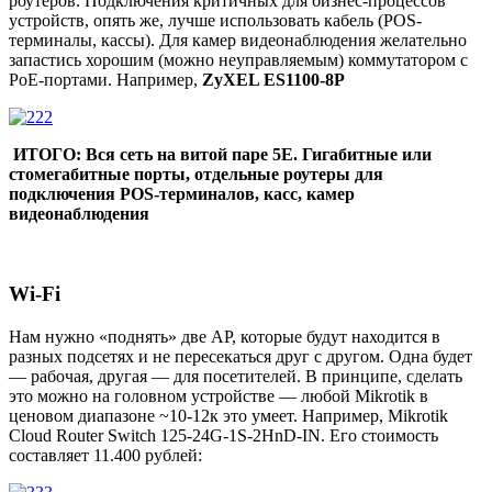
роутеров. Подключения критичных для бизнес-процессов
устройств, опять же, лучше использовать кабель (POS-
терминалы, кассы). Для камер видеонаблюдения желательно
запастись хорошим (можно неуправляемым) коммутатором c
PoE-портами. Например,
ZyXEL ES1100-8P
ИТОГО: Вся сеть на витой паре 5E. Гигабитные или
стомегабитные порты, отдельные роутеры для
подключения POS-терминалов, касс, камер
видеонаблюдения
Wi-Fi
Нам нужно «поднять» две AP, которые будут находится в
разных подсетях и не пересекаться друг с другом. Одна будет
— рабочая, другая — для посетителей. В принципе, сделать
это можно на головном устройстве — любой Mikrotik в
ценовом диапазоне ~10-12к это умеет. Например, Mikrotik
Cloud Router Switch 125-24G-1S-2HnD-IN. Его стоимость
составляет 11.400 рублей: