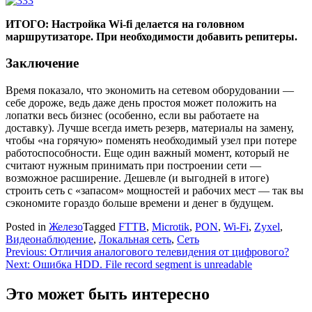
ИТОГО: Настройка Wi-fi делается на головном
маршрутизаторе. При необходимости добавить репитеры.
Заключение
Время показало, что экономить на сетевом оборудовании —
себе дороже, ведь даже день простоя может положить на
лопатки весь бизнес (особенно, если вы работаете на
доставку). Лучше всегда иметь резерв, материалы на замену,
чтобы «на горячую» поменять необходимый узел при потере
работоспособности. Еще один важный момент, который не
считают нужным принимать при построении сети —
возможное расширение. Дешевле (и выгодней в итоге)
строить сеть с «запасом» мощностей и рабочих мест — так вы
сэкономите гораздо больше времени и денег в будущем.
Posted in
Железо
Tagged
FTTB
,
Microtik
,
PON
,
Wi-Fi
,
Zyxel
,
Видеонаблюдение
,
Локальная сеть
,
Сеть
Навигация
Previous:
Отличия аналогового телевидения от цифрового?
Next:
Ошибка HDD. File record segment is unreadable
по
записям
Это может быть интересно