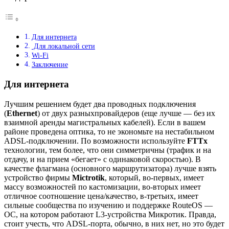
Для интернета
Для локальной сети
Wi-Fi
Заключение
Для интернета
Лучшим решением будет два проводных подключения
(
Ethernet
) от двух разныхпровайдеров (еще лучше — без их
взаимной аренды магистральных кабелей). Если в вашем
районе проведена оптика, то не экономьте на нестабильном
ADSL-подключении. По возможности используйте
FTTx
технологии, тем более, что они симметричны (трафик и на
отдачу, и на прием «бегает» с одинаковой скоростью). В
качестве флагмана (основного маршрутизатора) лучше взять
устройство фирмы
Mictrotik
, который, во-первых, имеет
массу возможностей по кастомизации, во-вторых имеет
отличное соотношение цена/качество, в-третьих, имеет
сильные сообщества по изучению и поддержке RouteOS —
ОС, на котором работают L3-устройства Микротик. Правда,
стоит учесть, что ADSL-порта, обычно, в них нет, но это будет