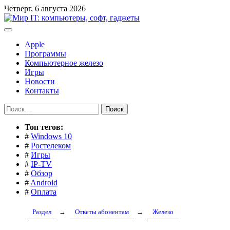
Перейти
Четверг, 6 августа 2026
к
содержимому
Apple
Программы
Компьютерное железо
Игры
Новости
Контакты
Найти:
Toп тегов:
#
Windows 10
#
Ростелеком
#
Игры
#
IP-TV
#
Обзор
#
Android
#
Оплата
Раздел
→
Ответы абонентам
→
Железо