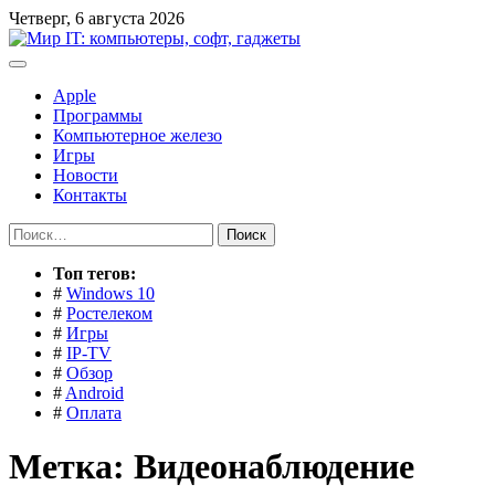
Перейти
Четверг, 6 августа 2026
к
содержимому
Apple
Программы
Компьютерное железо
Игры
Новости
Контакты
Найти:
Toп тегов:
#
Windows 10
#
Ростелеком
#
Игры
#
IP-TV
#
Обзор
#
Android
#
Оплата
Метка:
Видеонаблюдение