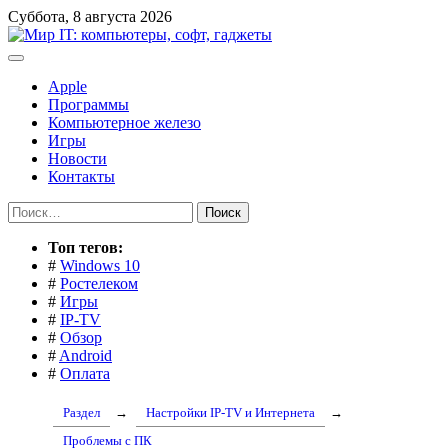
Перейти
Суббота, 8 августа 2026
к
содержимому
Apple
Программы
Компьютерное железо
Игры
Новости
Контакты
Найти:
Toп тегов:
#
Windows 10
#
Ростелеком
#
Игры
#
IP-TV
#
Обзор
#
Android
#
Оплата
Раздел
→
Настройки IP-TV и Интернета
→
Проблемы с ПК