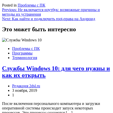
Posted in
Проблемы с ПК
Навигация
Previous:
Не включается ноутбук: возможные причины и
методы их устранения
по
Next:
Как найти и подключить root-права на Андроид
записям
Это может быть интересно
Проблемы с ПК
Программы
Терминология
Службы Windows 10: для чего нужны и
как их открыть
Редакция 2dsl.ru
3 ноября, 2019
1
После включения персонального компьютера и загрузки
оперативной системы происходит запуск некоторых
процессов. Эти процессы создаются […]