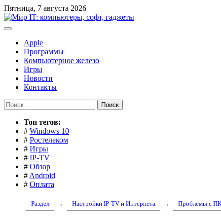
Перейти
Пятница, 7 августа 2026
к
содержимому
Apple
Программы
Компьютерное железо
Игры
Новости
Контакты
Найти:
Toп тегов:
#
Windows 10
#
Ростелеком
#
Игры
#
IP-TV
#
Обзор
#
Android
#
Оплата
Раздел
→
Настройки IP-TV и Интернета
→
Проблемы с П