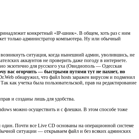
у принадлежит конкретный «IP-шник». В общем, хоть раз с ним
ожет только администратор компьютера. Ну или обычный
 возникнуть ситуация, когда нынешний админ, уволившись, не
ателских аккаунтов не проверить даже погоду в интернете.
льно экзотично для русского уха (Овидиополь — Одесская
чу вас огорчить — быстрыми путями тут не пахнет, но
r.Web обнаружил, что файл hosts заражен вирусом и подменил
ак как учетка была пользовательской, прав на редактирование
прав и созданы лишь для удобства.
indows можно осуществить и с флешки. В этом способе тоже
ы один. Почти все Live CD основаны на операционной системе
 обычной ситуации — открываем файл и без всяких админских