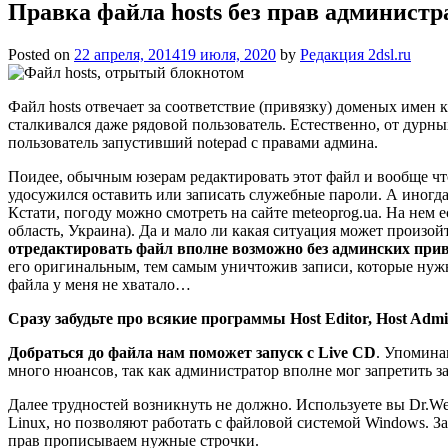
Правка файла hosts без прав администр
Posted on
22 апреля, 2014
19 июля, 2020
by
Редакция 2dsl.ru
Файл hosts отвечает за соответствие (привязку) доменых имен 
сталкивался даже рядовой пользователь. Естественно, от дур
пользователь запустивший notepad с правами админа.
Поидее, обычным юзерам редактировать этот файл и вообще чт
удосужился оставить или записать служебные пароли. А иногда
Кстати, погоду можно смотреть на сайте meteoprog.ua. На нем 
область, Украина). Да и мало ли какая ситуация может произой
отредактировать файл вполне возможно без админских прив
его оригинальным, тем самым уничтожив записи, которые нужн
файла у меня не хватало…
Сразу забудьте про всякие программы Host Editor, Host Admin
Добраться до файла нам поможет запуск с Live CD
. Упомина
много нюансов, так как администратор вполне мог запретить 
Далее трудностей возникнуть не должно. Используете вы Dr.W
Linux, но позволяют работать с файловой системой Windows. З
прав прописываем нужные строчки.