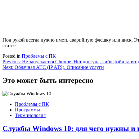
Под рукой всегда нужно иметь аварийную флешку или диск. Эт
статье
Posted in
Проблемы с ПК
Навигация
Previous:
Не запускается Chrome. Нет доступа, либо файл заня
Next:
Облачная АТС (IP ATS). Описание услуги
по
записям
Это может быть интересно
Проблемы с ПК
Программы
Терминология
Службы Windows 10: для чего нужны и 