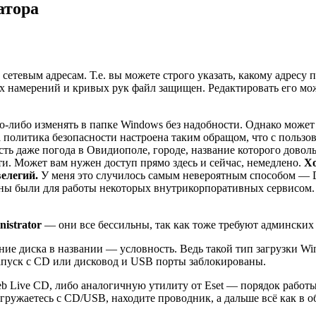
атора
к сетевым адресам. Т.е. вы можете строго указать, какому адрес
ных намерений и кривых рук файл защищен. Редактировать его м
о-либо изменять в папке Windows без надобности. Однако может
 политика безопасности настроена таким обращом, что с пользов
есть даже погода в Овидиополе, городе, название которого дово
ти. Может вам нужен доступ прямо здесь и сейчас, немедлено.
Хо
елегий.
У меня это случилось самым невероятным способом — D
ы были для работы некоторых внутрикорпоративных сервисом. Т
istrator
— они все бессильны, так как тоже требуют админских 
ние диска в названии — условность. Ведь такой тип загрузки W
запуск с CD или дисковод и USB порты заблокированы.
eb Live CD, либо аналогичную утилиту от Eset — порядок работ
агружаетесь с CD/USB, находите проводник, а дальше всё как в