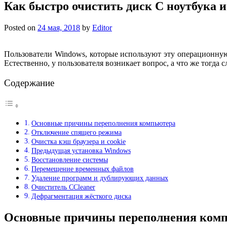
Как быстро очистить диск С ноутбука 
Posted on
24 мая, 2018
by
Editor
Пользователи Windows, которые используют эту операционную 
Естественно, у пользователя возникает вопрос, а что же тогда 
Содержание
Основные причины переполнения компьютера
Отключение спящего режима
Очистка кэш браузера и cookie
Предыдущая установка Windows
Восстановление системы
Перемещение временных файлов
Удаление программ и дублирующих данных
Очиститель CCleaner
Дефрагментация жёсткого диска
Основные причины переполнения ком