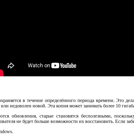
храняется в течение определённого периода времени. Это дела
 или недоволен новой. Эта копия может занимать более 10 гигаб
ются обновления, старые становятся бесполезными, посколь
ателя не будет больше возможности их восстановить. Если забит
ndows.