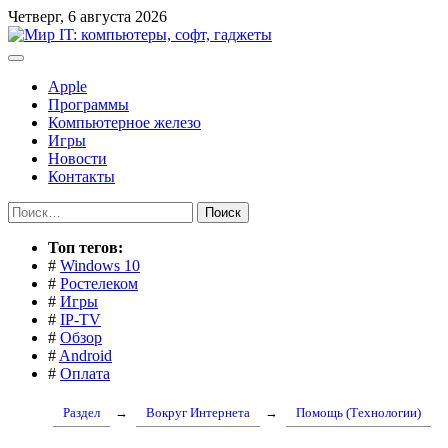
Перейти
Четверг, 6 августа 2026
к
содержимому
Apple
Программы
Компьютерное железо
Игры
Новости
Контакты
Найти:
Toп тегов:
#
Windows 10
#
Ростелеком
#
Игры
#
IP-TV
#
Обзор
#
Android
#
Оплата
Раздел
→
Вокруг Интернета
→
Помощь (Технологии)