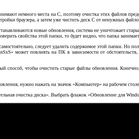
анимают немного места на C, поэтому очистка этих файлов пред
ройки браузера, а затем уже чистить диск С от ненужных файло
станавливаются новые обновления, система не уничтожает старые
оверить свойства этой папки, то будет видно, что папка занимае
самостоятельно, следует удалить содержимое этой папки. Но пол
inSxS» может повлиять на ПК в зависимости от обстоятельств,
ный способ, чтобы очистить старые файлы обновления. Конечно,
овления, нужно нажать на значок «Компьютер» на рабочем столе
ельная очистка диска». Выбрать флажок «Обновление для Windo