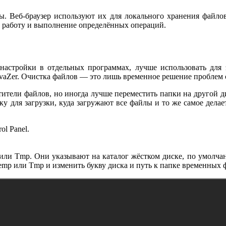
 Веб-браузер используют их для локального хранения файло
ь работу и выполнение определённых операций.
астройки в отдельных программах, лучше использовать для 
ivaZer. Очистка файлов — это лишь временное решение проблем 
тители файлов, но иногда лучше переместить папки на другой 
ку для загрузки, куда загружают все файлы и то же самое дела
l Panel.
или Tmp. Они указывают на каталог жёстком диске, по умолча
emp или Tmp и изменить букву диска и путь к папке временных ф