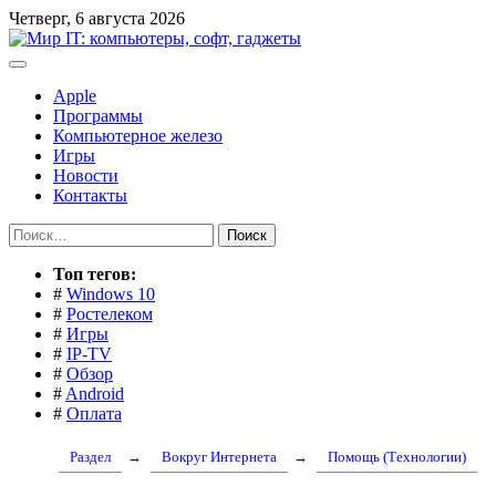
Перейти
Четверг, 6 августа 2026
к
содержимому
Apple
Программы
Компьютерное железо
Игры
Новости
Контакты
Найти:
Toп тегов:
#
Windows 10
#
Ростелеком
#
Игры
#
IP-TV
#
Обзор
#
Android
#
Оплата
Раздел
→
Вокруг Интернета
→
Помощь (Технологии)