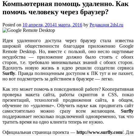
Компьютерная помощь удаленно. Как
помочь человеку через браузер?
Posted on
10 апреля, 2014
1 марта, 2016
by
Редакция 2dsl.ru
Идея удаленного доступа через браузер стала известна
широкой общественности благодаря приложению Google
Remote Desktop. Но, вместе с пользой, оно несло ощутимые
неудобства — приложение должно было стоять с обоих
сторон, т.е. требовало минимальных знаний с обоих сторон.
Вдохнуть новую жизнь в идею решили создатели сервиса
Surfly
. Правда полноценным доступом
к ПК тут и не пахнет,
но вот подсмотреть за действием в браузере — легко.
Как это может помочь в повседневной работе? Кооперативная
проверка макета сайта, работы скриптов и CSS, показ
презентаций, технологий продвижения сайта, в общем,
обучение по «удаленке». Обучить науке как продвигать сайт
самостоятельно можно сразу всем желающим.
Surfly
поддерживает несколько подключений одновременно, так что
тратить время на одно клиента теперь не нужно.
Официальная страница проекта —
http://www.surfly.com/
. Для