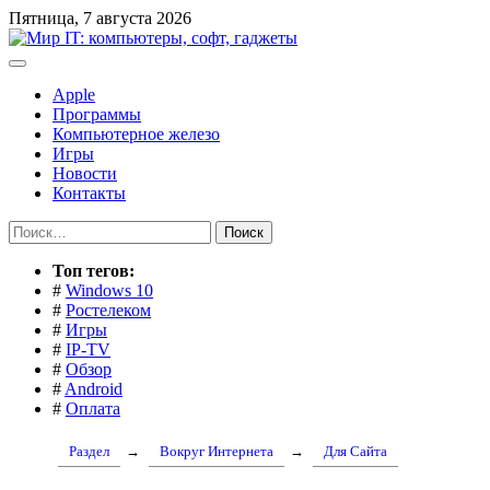
Перейти
Пятница, 7 августа 2026
к
содержимому
Apple
Программы
Компьютерное железо
Игры
Новости
Контакты
Найти:
Toп тегов:
#
Windows 10
#
Ростелеком
#
Игры
#
IP-TV
#
Обзор
#
Android
#
Оплата
Раздел
→
Вокруг Интернета
→
Для Сайта