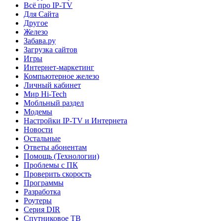
Всё про IP-TV
Для Сайта
Другое
Железо
Забава.ру
Загрузка сайтов
Игры
Интернет-маркетинг
Компьютерное железо
Личный кабинет
Мир Hi-Tech
Мобльный раздел
Модемы
Настройки IP-TV и Интернета
Новости
Остальные
Ответы абонентам
Помощь (Технологии)
Проблемы с ПК
Проверить скорость
Программы
Разработка
Роутеры
Серия DIR
Спутниковое ТВ