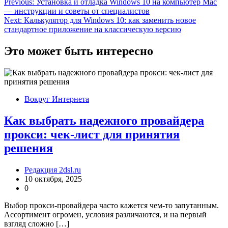
Навигация
Previous:
Установка и отладка Windows 10 на компьютер Mac
— инструкции и советы от специалистов
по
Next:
Калькулятор для Windows 10: как заменить новое
записям
стандартное приложение на классическую версию
Это может быть интересно
Вокруг Интернета
Как выбрать надежного провайдера
прокси: чек-лист для принятия
решения
Редакция 2dsl.ru
10 октября, 2025
0
Выбор прокси-провайдера часто кажется чем-то запутанным.
Ассортимент огромен, условия различаются, и на первый
взгляд сложно […]