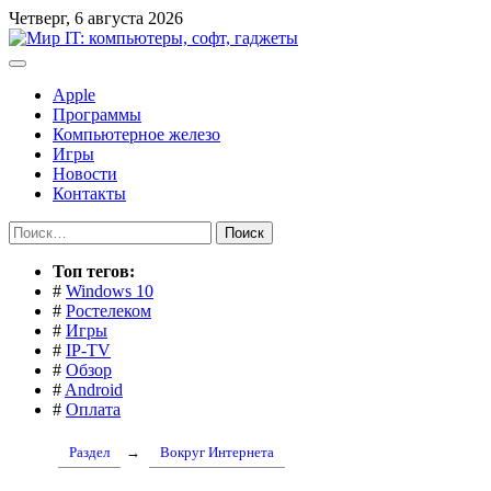
Перейти
Четверг, 6 августа 2026
к
содержимому
Apple
Программы
Компьютерное железо
Игры
Новости
Контакты
Найти:
Toп тегов:
#
Windows 10
#
Ростелеком
#
Игры
#
IP-TV
#
Обзор
#
Android
#
Оплата
Раздел
→
Вокруг Интернета