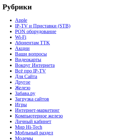
Рубрики
Apple
IP-TV и Приставки (STB)
PON оборудование
Wi-Fi
Абонентам TTK
Акции
Ваши вопросы
Видеокарты
Вокруг Интернета
Всё про IP-TV
Для Сайта
Другое
Железо
Забава.ру
Загрузка сайтов
Игры
Интернет-маркетинг
Компьютерное железо
Личный кабинет
Мир Hi-Tech
Мобльный раздел
Модемы