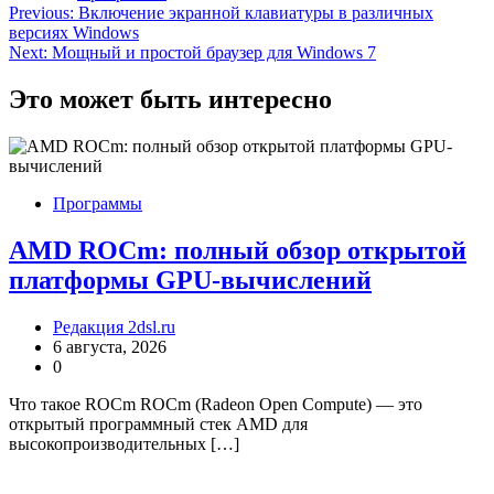
Навигация
Previous:
Включение экранной клавиатуры в различных
версиях Windows
по
Next:
Мощный и простой браузер для Windows 7
записям
Это может быть интересно
Программы
AMD ROCm: полный обзор открытой
платформы GPU-вычислений
Редакция 2dsl.ru
6 августа, 2026
0
Что такое ROCm ROCm (Radeon Open Compute) — это
открытый программный стек AMD для
высокопроизводительных […]