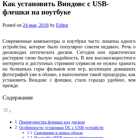
Как установить Виндовс с USB-
флешки на ноутбуке
Posted on
24 мая, 2018
by
Editor
Современные компьютеры и ноутбуки часто лишены одного
устройства, которое было популярно совсем недавно. Речь о
дисководах оптических дисков. Сегодня они практически
растеряли свою былую надобность. В век высокоскоростного
интернета и доступных стриминг-сервисов не нужно хранить
на болванках горы фильмов или игр, коллекции домашних
фотографий уже в облаке, а выполнение такой процедуры, как
установить Виндовс с флешки, стало гораздо удобнее, чем
прежде.
Содержание
Преимущества флешки над диском
Особенности установки ОС с USB-устройств
Скачивание и запись образа
Настройка BIOS перед развёртыванием