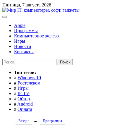
Перейти
Пятница, 7 августа 2026
к
содержимому
Apple
Программы
Компьютерное железо
Игры
Новости
Контакты
Найти:
Toп тегов:
#
Windows 10
#
Ростелеком
#
Игры
#
IP-TV
#
Обзор
#
Android
#
Оплата
Раздел
→
Программы