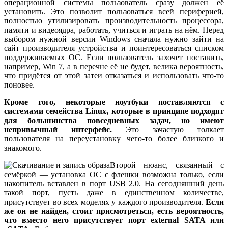
операционной системы пользователь сразу должен её
установить. Это позволит пользоваться всей периферией,
полностью утилизировать производительность процессора,
памяти и видеоядра, работать, учиться и играть на нём. Перед
выбором нужной версии Windows сначала нужно зайти на
сайт производителя устройства и поинтересоваться списком
поддерживаемых ОС. Если пользователь захочет поставить,
например, Win 7, а в перечне её не будет, велика вероятность,
что придётся от этой затеи отказаться и использовать что-то
поновее.
Кроме того, некоторые ноутбуки поставляются с
системами семейства Linux, которые в принципе подходят
для большинства повседневных задач, но имеют
непривычный интерфейс.
Это зачастую толкает
пользователя на переустановку чего-то более близкого и
знакомого.
Второй нюанс, связанный с
семёркой — установка ОС с флешки возможна только, если
накопитель вставлен в порт USB 2.0. На сегодняшний день
такой порт, пусть даже в единственном количестве,
присутствует во всех моделях у каждого производителя.
Если
же он не найден, стоит присмотреться, есть вероятность,
что вместо него присутствует порт external SATA или