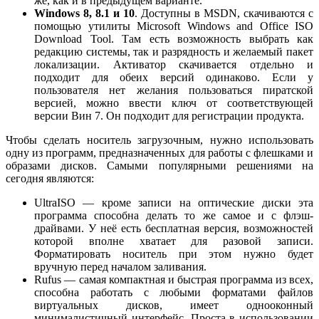
же, как и в предыдущем варианте.
Windows 8, 8.1 и 10
. Доступны в MSDN, скачиваются с
помощью утилиты Microsoft Windows and Office ISO
Download Tool. Там есть возможность выбрать как
редакцию системы, так и разрядность и желаемый пакет
локализации. Активатор скачивается отдельно и
подходит для обеих версий одинаково. Если у
пользователя нет желания пользоваться пиратской
версией, можно ввести ключ от соответствующей
версии Вин 7. Он подходит для регистрации продукта.
Чтобы сделать носитель загрузочным, нужно использовать
одну из программ, предназначенных для работы с флешками и
образами дисков. Самыми популярными решениями на
сегодня являются:
UltraISO — кроме записи на оптические диски эта
программа способна делать то же самое и с флэш-
драйвами. У неё есть бесплатная версия, возможностей
которой вполне хватает для разовой записи.
Форматировать носитель при этом нужно будет
вручную перед началом заливания.
Rufus — самая компактная и быстрая программа из всех,
способна работать с любыми форматами файлов
виртуальных дисков, имеет однооконный
минималистичный интерфейс. Проста в использовании