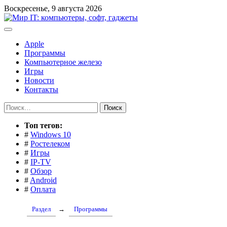
Перейти
Воскресенье, 9 августа 2026
к
содержимому
Apple
Программы
Компьютерное железо
Игры
Новости
Контакты
Найти:
Toп тегов:
#
Windows 10
#
Ростелеком
#
Игры
#
IP-TV
#
Обзор
#
Android
#
Оплата
Раздел
→
Программы