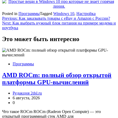
Posted in
Программы
Tagged
Windows 10
,
Настройка
Навигация
Previous:
Как заказывать товары с eBay и Amazon с России?
Next:
Как выбрать нужный блок питания на примере модема и
по
ноутбука
записям
Это может быть интересно
Программы
AMD ROCm: полный обзор открытой
платформы GPU-вычислений
Редакция 2dsl.ru
6 августа, 2026
0
Что такое ROCm ROCm (Radeon Open Compute) — это
открытый программный стек AMD для