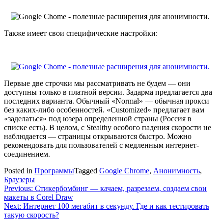
Также имеет свои специфические настройки:
Первые две строчки мы рассматривать не будем — они
доступны только в платной версии. Задарма предлагается два
последних варианта. Обычный «Normal» — обычная прокси
без каких-либо особенностей. «Customized» предлагает вам
«заделаться» под юзера определенной страны (Россия в
списке есть). В целом, с Stealthy особого падения скорости не
наблюдается — страницы открываются быстро. Можно
рекомендовать для пользователей с медленным интернет-
соединением.
Posted in
Программы
Tagged
Google Chrome
,
Анонимность
,
Браузеры
Навигация
Previous:
Стикербомбинг — качаем, разрезаем, создаем свои
макеты в Corel Draw
по
Next:
Интернет 100 мегабит в секунду. Где и как тестировать
записям
такую скорость?