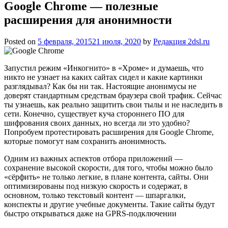
Google Chrome — полезные
расширения для анонимности
Posted on
5 февраля, 2015
21 июля, 2020
by
Редакция 2dsl.ru
Запустил режим «Инкогнито» в «Хроме» и думаешь, что
никто не узнает на каких сайтах сидел и какие картинки
разглядывал? Как бы ни так. Настоящие анонимусы не
доверят стандартным средствам браузера свой трафик. Сейчас
ты узнаешь, как реально защитить свои тылы и не наследить в
сети. Конечно, существует куча стороннего ПО для
шифрования своих данных,
но всегда ли это удобно?
Попробуем протестировать расширения для Google Chrome,
которые помогут нам сохранить анонимность.
Одним из важных аспектов отбора приложений —
сохранение высокой скорости, для того, чтобы можно было
«сёрфить» не только легкие, в плане контента, сайты. Они
оптимизированы под низкую скорость и содержат, в
основном, только текстовый контент — шпаргалки,
конспекты и другие учебные документы. Такие сайты будут
быстро открываться даже на GPRS-подключении