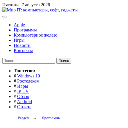
Перейти
Пятница, 7 августа 2026
к
содержимому
Apple
Программы
Компьютерное железо
Игры
Новости
Контакты
Найти:
Toп тегов:
#
Windows 10
#
Ростелеком
#
Игры
#
IP-TV
#
Обзор
#
Android
#
Оплата
Раздел
→
Программы