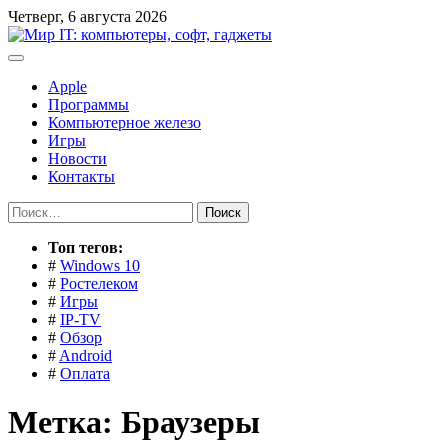
Перейти
Четверг, 6 августа 2026
к
содержимому
Apple
Программы
Компьютерное железо
Игры
Новости
Контакты
Найти:
Toп тегов:
#
Windows 10
#
Ростелеком
#
Игры
#
IP-TV
#
Обзор
#
Android
#
Оплата
Метка:
Браузеры