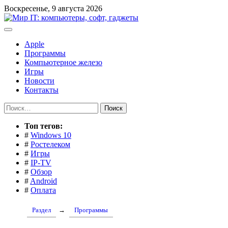
Перейти
Воскресенье, 9 августа 2026
к
содержимому
Apple
Программы
Компьютерное железо
Игры
Новости
Контакты
Найти:
Toп тегов:
#
Windows 10
#
Ростелеком
#
Игры
#
IP-TV
#
Обзор
#
Android
#
Оплата
Раздел
→
Программы