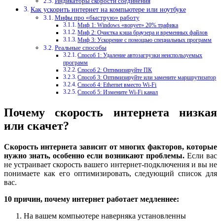
Индикаторы скорости соединения
Как ускорить интернет на компьютере или ноутбуке
Мифы про «быструю» работу
Миф 1: Windows «ворует» 20% трафика
Миф 2: Очистка кэша браузера и временных файлов
Миф 3: Ускорение с помощью специальных программ
Реальные способы
Способ 1: Удаление автозагрузки неиспользуемых
программ
Способ 2: Оптимизируйте ПК
Способ 3: Оптимизируйте или замените маршрутизатор
Способ 4: Ethernet вместо Wi-Fi
Способ 5: Измените Wi-Fi канал
Почему скорость интернета низкая
или скачет?
Скорость интернета зависит от многих факторов, которые
нужно знать, особенно если возникают проблемы.
Если вас
не устраивает скорость вашего интернет-подключения и вы не
понимаете как его оптимизировать, следующий список для
вас.
10 причин, почему интернет работает медленнее:
На вашем компьютере наверняка установленны