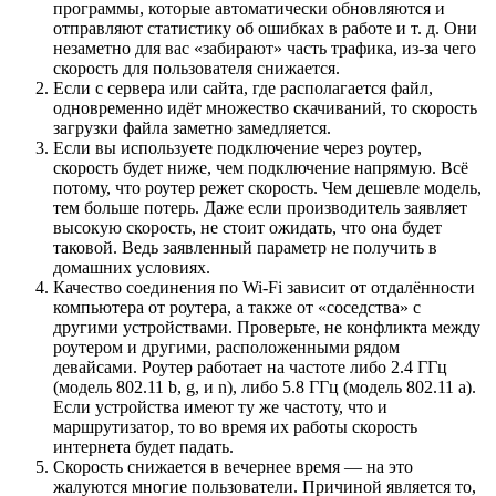
программы, которые автоматически обновляются и
отправляют статистику об ошибках в работе и т. д. Они
незаметно для вас «забирают» часть трафика, из-за чего
скорость для пользователя снижается.
Если с сервера или сайта, где располагается файл,
одновременно идёт множество скачиваний, то скорость
загрузки файла заметно замедляется.
Если вы используете подключение через роутер,
скорость будет ниже, чем подключение напрямую. Всё
потому, что роутер режет скорость. Чем дешевле модель,
тем больше потерь. Даже если производитель заявляет
высокую скорость, не стоит ожидать, что она будет
таковой. Ведь заявленный параметр не получить в
домашних условиях.
Качество соединения по Wi-Fi зависит от отдалённости
компьютера от роутера, а также от «соседства» с
другими устройствами. Проверьте, не конфликта между
роутером и другими, расположенными рядом
девайсами. Роутер работает на частоте либо 2.4 ГГц
(модель 802.11 b, g, и n), либо 5.8 ГГц (модель 802.11 a).
Если устройства имеют ту же частоту, что и
маршрутизатор, то во время их работы скорость
интернета будет падать.
Скорость снижается в вечернее время — на это
жалуются многие пользователи. Причиной является то,