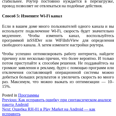
стабильнее. Роутер постоянно нуждается в перезагрузке,
провод позволяет не отвлекаться на подобные действия.
Способ 5: Измените Wi-Fi канал
Если в вашем доме много пользователей одного канала и вы
используете подключение Wi-Fi, скорость будет значительно
медленнее. Чтобы изменить канал, воспользуйтесь
программой inSSIDer или WiFiInfoView для определения
свободного канала. А затем измените настройки роутера.
Чтобы успешно оптимизировать работу интернета, найдите
причину или несколько причин, что более вероятно. И только
потом приступайте к способам решения. Не поддавайтесь на
громкие заявления и рекламу, будто с помощью программ или
отключения составляющей операционной системы можно
добиться больших результатов и увеличить скорость во много
раз. Максимум, что можно выжать из оптимизации — 10–
15%.
Posted in
Программы
Навигация
Previous:
Как исправить ошибку при синтаксическом анализе
пакета Android
по
Next:
Ошибка RH-01 в Play Market на Android — как
записям
исправить