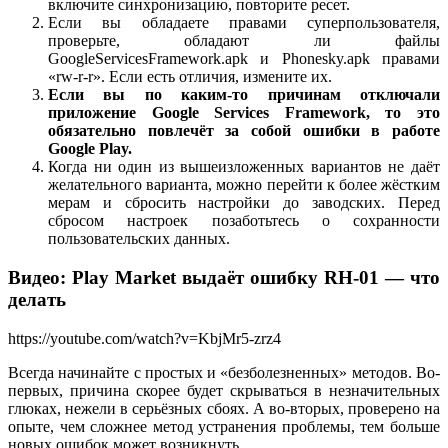
включите синхронизацию, повторите ресет.
Если вы обладаете правами суперпользователя,
проверьте, обладают ли файлы
GoogleServicesFramework.apk и Phonesky.apk правами
«rw-r-r». Если есть отличия, измените их.
Если вы по каким-то причинам отключали
приложение Google Services Framework, то это
обязательно повлечёт за собой ошибки в работе
Google Play.
Когда ни один из вышеизложенных вариантов не даёт
желательного варианта, можно перейти к более жёстким
мерам и сбросить настройки до заводских. Перед
сбросом настроек позаботьтесь о сохранности
пользовательских данных.
Видео: Play Market выдаёт ошибку RH-01 — что
делать
https://youtube.com/watch?v=KbjMr5-zrz4
Всегда начинайте с простых и «безболезненных» методов. Во-
первых, причина скорее будет скрываться в незначительных
глюках, нежели в серьёзных сбоях. А во-вторых, проверено на
опыте, чем сложнее метод устранения проблемы, тем больше
новых ошибок может возникнуть.