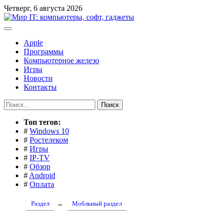
Перейти
Четверг, 6 августа 2026
к
содержимому
Apple
Программы
Компьютерное железо
Игры
Новости
Контакты
Найти:
Toп тегов:
#
Windows 10
#
Ростелеком
#
Игры
#
IP-TV
#
Обзор
#
Android
#
Оплата
Раздел
→
Мобльный раздел