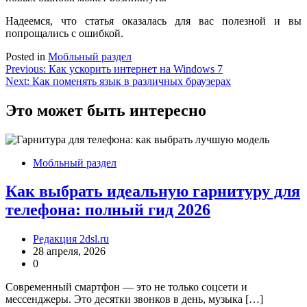
Надеемся, что статья оказалась для вас полезной и вы
попрощались с ошибкой.
Posted in
Мобльный раздел
Навигация
Previous:
Как ускорить интернет на Windows 7
Next:
Как поменять язык в различных браузерах
по
записям
Это может быть интересно
Мобльный раздел
Как выбрать идеальную гарнитуру для
телефона: полный гид 2026
Редакция 2dsl.ru
28 апреля, 2026
0
Современный смартфон — это не только соцсети и
мессенджеры. Это десятки звонков в день, музыка […]