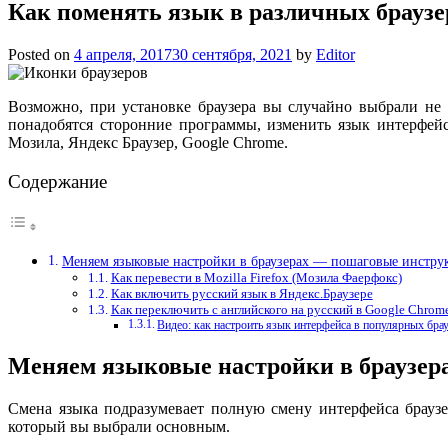
Как поменять язык в различных браузе
Posted on
4 апреля, 2017
30 сентября, 2021
by
Editor
Возможно, при установке браузера вы случайно выбрали не т
понадобятся сторонние программы, изменить язык интерфей
Мозила, Яндекс Браузер, Google Chrome.
Содержание
Меняем языковые настройки в браузерах — пошаговые инстру
Как перевести в Mozilla Firefox (Мозила Фаерфокс)
Как включить русский язык в Яндекс.Браузере
Как переключить с английского на русский в Google Chrom
Видео: как настроить язык интерфейса в популярных бра
Меняем языковые настройки в браузер
Смена языка подразумевает полную смену интерфейса браузер
который вы выбрали основным.