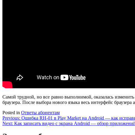
Самой трудной, но все равно выполнимой, оказалась изменить я
браузера. После выбора нового языка весь интерфейс браузера
Posted in
Ответы абонентам
Навигация
Previous:
Ошибка RH-01 в Play Market на Android — как исправ
Next:
Как записать видео с экрана Android — обзор приложен
по