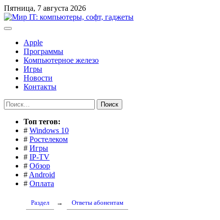
Перейти
Пятница, 7 августа 2026
к
содержимому
Apple
Программы
Компьютерное железо
Игры
Новости
Контакты
Найти:
Toп тегов:
#
Windows 10
#
Ростелеком
#
Игры
#
IP-TV
#
Обзор
#
Android
#
Оплата
Раздел
→
Ответы абонентам