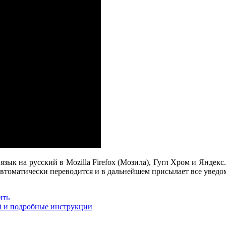
зык на русский в Mozilla Firefox (Мозила), Гугл Хром и Яндекс
 автоматически переводится и в дальнейшем присылает все увед
ить
ий и подробные инструкции