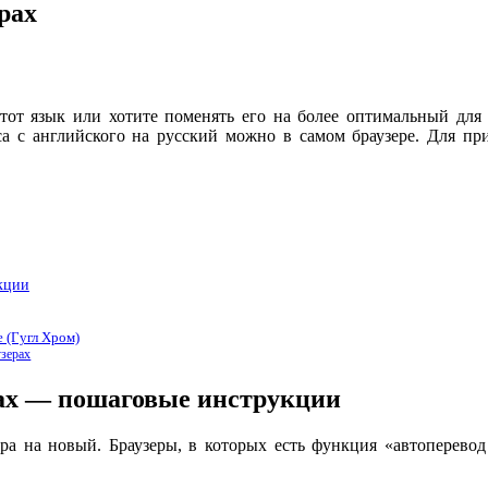
рах
от язык или хотите поменять его на более оптимальный для в
са с английского на русский можно в самом браузере. Для пр
кции
e (Гугл Хром)
узерах
ах — пошаговые инструкции
а на новый. Браузеры, в которых есть функция «автоперевод 