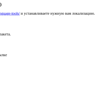
)
anguage-tools/
и устанавливаете нужную вам локализацию.
пакета.
сылке