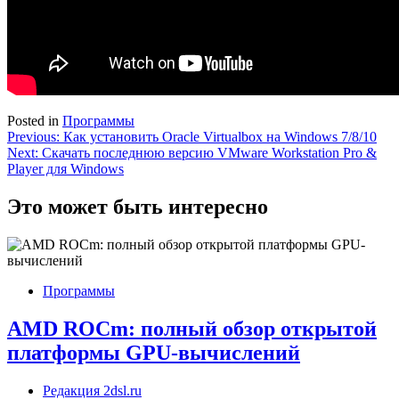
Posted in
Программы
Навигация
Previous:
Как установить Oracle Virtualbox на Windows 7/8/10
Next:
Скачать последнюю версию VMware Workstation Pro &
по
Player для Windows
записям
Это может быть интересно
Программы
AMD ROCm: полный обзор открытой
платформы GPU-вычислений
Редакция 2dsl.ru