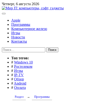
Перейти
Четверг, 6 августа 2026
к
содержимому
Apple
Программы
Компьютерное железо
Игры
Новости
Контакты
Найти:
Toп тегов:
#
Windows 10
#
Ростелеком
#
Игры
#
IP-TV
#
Обзор
#
Android
#
Оплата
Раздел
→
Программы