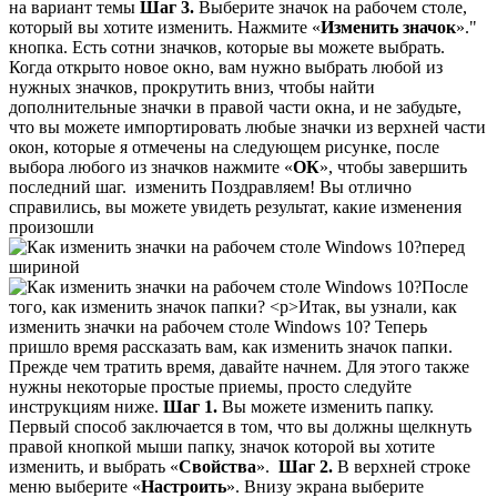
на вариант темы
Шаг 3.
Выберите значок на рабочем столе,
который вы хотите изменить. Нажмите «
Изменить значок
»."
кнопка. Есть сотни значков, которые вы можете выбрать.
Когда открыто новое окно, вам нужно выбрать любой из
нужных значков, прокрутить вниз, чтобы найти
дополнительные значки в правой части окна, и не забудьте,
что вы можете импортировать любые значки из верхней части
окон, которые я отмечены на следующем рисунке, после
выбора любого из значков нажмите «
ОК
», чтобы завершить
последний шаг.
изменить Поздравляем! Вы отлично
справились, вы можете увидеть результат, какие изменения
произошли
перед
шириной
После
того, как изменить значок папки? <р>Итак, вы узнали, как
изменить значки на рабочем столе Windows 10? Теперь
пришло время рассказать вам, как изменить значок папки.
Прежде чем тратить время, давайте начнем. Для этого также
нужны некоторые простые приемы, просто следуйте
инструкциям ниже.
Шаг
1.
Вы можете изменить папку.
Первый способ заключается в том, что вы должны щелкнуть
правой кнопкой мыши папку, значок которой вы хотите
изменить, и выбрать «
Свойства
».
Шаг 2.
В верхней строке
меню выберите «
Настроить
». Внизу экрана выберите