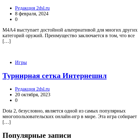
Редакция 2dsl.ru
8 февраля, 2024
0
М4А4 выступает достойной альтернативой для многих других
категорий оружий. Преимущество заключается в том, что все
[…]
Игры
Турнирная сетка Интернешнл
Редакция 2dsl.ru
20 октября, 2023
0
Dota 2, безусловно, является одной из самых популярных
многопользовательских онлайн-игр в мире. Эта игра собирает
[…]
Популярные записи