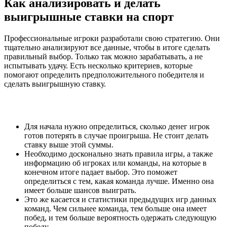
Как анализировать и делать
выигрышные ставки на спорт
Профессиональные игроки разработали свою стратегию. Они
тщательно анализируют все данные, чтобы в итоге сделать
правильный выбор. Только так можно зарабатывать, а не
испытывать удачу. Есть несколько критериев, которые
помогают определить предположительного победителя и
сделать выигрышную ставку.
Для начала нужно определиться, сколько денег игрок
готов потерять в случае проигрыша. Не стоит делать
ставку выше этой суммы.
Необходимо досконально знать правила игры, а также
информацию об игроках или команды, на которые в
конечном итоге падает выбор. Это поможет
определиться с тем, какая команда лучше. Именно она
имеет больше шансов выиграть.
Это же касается и статистики предыдущих игр данных
команд. Чем сильнее команда, тем больше она имеет
побед, и тем больше вероятность одержать следующую
победу.