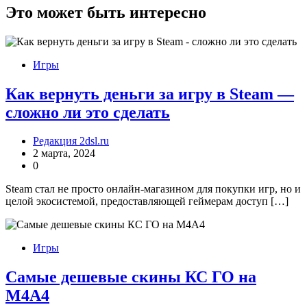
записям
Это может быть интересно
Игры
Как вернуть деньги за игру в Steam —
сложно ли это сделать
Редакция 2dsl.ru
2 марта, 2024
0
Steam стал не просто онлайн-магазином для покупки игр, но и
целой экосистемой, предоставляющей геймерам доступ […]
Игры
Самые дешевые скины КС ГО на
М4А4