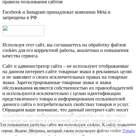
правила пользования сайтом
Facebook и Instagram принадлежат компании Metа и
запрещены в РФ
Используя этот сайт, вы соглашаетесь на обработку файлов
cookies для его корректной работы, аналитики и повышения
качества сервиса.
Сайт и администратор сайта – не используют отображаемые
на данном интернет-сайте товарные знаки в рекламных целях
и не заявляют о своих исключительных правах на товарные
знаки. Зарегистрированные товарные знаки и знаки
обслуживания являются собственностью их правообладателей
и используются исключительно с целью идентификации
представленного товара и информирования пользователей
данного сайта о потребительских свойствах товаров и услуг.
Обращаем ваше внимание, что данный интернет-сайт носит
исключительно информационный характер и ни при каких
условиях не является публичной офертой, определяемой
Для повышения удобства сайта мы используем cookies. К сайту подключе
положениями Статьи 435, 437 (2) Гражданского Кодекса РФ;
сервис Яндекс.Метрика, который также использует файлы cookie.
Узнать
не является аффилированным подразделением