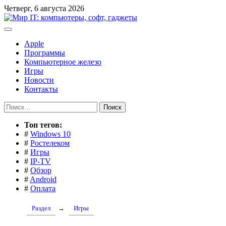
Перейти
Четверг, 6 августа 2026
к
содержимому
Apple
Программы
Компьютерное железо
Игры
Новости
Контакты
Найти:
Toп тегов:
#
Windows 10
#
Ростелеком
#
Игры
#
IP-TV
#
Обзор
#
Android
#
Оплата
Раздел
→
Игры