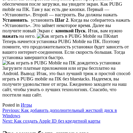
обеспечения после загрузки, вы увидите экран. Как PUBG
mobile на ПК. Там у вас есть две кнопки. Первый —
«Установить». Второй — настроить. Вы должны нажать
Установить
.
установить
Шаг 2
. Когда вы собираетесь нажать
«Установить». Это займет некоторое время. Далее вы
получите новый Экран с
кнопкой Пуск
. Итак, вам нужно
нажать
на него.
start
Теперь начнется установка PUBG Mobile на ПК. Поэтому
помните, что продолжительность установки будет зависеть от
вашего интернет-соединения. Если скорость большая. Тогда
установка завершится быстро.
дождитесь установки
Загрузите платные приложения или игры бесплатно на
Android. Вывод: Итак, это был лучший трюк и простой способ
играть в PUBG mobile на ПК без bluestacks. Надеемся, вы
получите удовольствие от игры. Ежедневно заходите на наш
сайт, чтобы узнать о лучших технологиях. Спасибо, что
посетили наш сайт.
Posted in
Игры
Навигация
Previous:
Как добавить дополнительный жесткий диск в
Windows
по
Next:
Как создать Apple ID без кредитной карты
записям