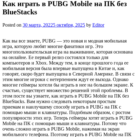
Как играть в PUBG Mobile на ПК без
BlueStacks
Posted on
30 марта, 2022
5 октября, 2025
by
Editor
Как вы все знаете, PUBG — это новая и модная мобильная
игра, которую любят многие фанатики игр. Это
многопользовательская игра на выживание, которая основана
на онлайне. Ее первый релиз состоялся только для
компьютеров и Xbox. Между тем, в конце прошлого года ее
мобильная версия была впервые выпущена в Китае и, как
говорят, скоро будет выпущена в Северной Америке. В связи с
этим многие игроки с нетерпением ждут ее выхода. Однако
многие геймеры хотели бы играть в нее на большом экране. К
счастью, существует множество решений этой проблемы. В
этом посте вы узнаете, как играть в PUBG Mobile на ПК без
BlueStacks. Вам нужно следовать некоторым простым
приемам и наилучшему способу играть в PUBG на ПК с
помощью мыши и клавиатуры. Подобным образом, с ростом
популярности этих игр. Теперь геймеры хотят играть в PUBG
Mobile на ПК с помощью мыши и клавиатуры. Потому что
очень сложно играть в PUBG Mobile, нажимая на экран
мобильного телефона. Поэтому играть в PUBG Mobile на ПК