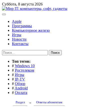
Перейти
Суббота, 8 августа 2026
к
содержимому
Apple
Программы
Компьютерное железо
Игры
Новости
Контакты
Найти:
Toп тегов:
#
Windows 10
#
Ростелеком
#
Игры
#
IP-TV
#
Обзор
#
Android
#
Оплата
Раздел
→
Ответы абонентам