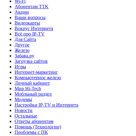
Wi-Fi
Абонентам TTK
Акции
Ваши вопросы
Видеокарты
Вокруг Интернета
Всё про IP-TV
Для Сайта
Другое
Железо
Забава.ру
Загрузка сайтов
Игры
Интернет-маркетинг
Компьютерное железо
Личный кабинет
Мир Hi-Tech
Мобльный раздел
Модемы
Настройки IP-TV и Интернета
Новости
Остальные
Ответы абонентам
Помощь (Технологии)
Проблемы с ПК