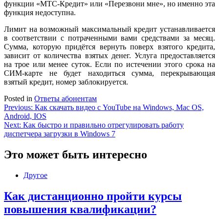
функции «МТС-Кредит» или «Перезвони мне», но именно эта
функция недоступна.
Лимит на возможный максимальный кредит устанавливается
в соответствии с потраченными вами средствами за месяц.
Сумма, которую придётся вернуть поверх взятого кредита,
зависит от количества взятых денег. Услуга предоставляется
на трое или менее суток. Если по истечении этого срока на
СИМ-карте не будет находиться сумма, перекрывающая
взятый кредит, номер заблокируется.
Posted in
Ответы абонентам
Навигация
Previous:
Как скачать видео с YouTube на Windows, Mac OS,
Android, IOS
по
Next:
Как быстро и правильно отрегулировать работу
записям
диспетчера загрузки в Windows 7
Это может быть интересно
Другое
Как дистанционно пройти курсы
повышения квалификации?