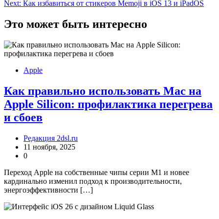
по
Next:
Как избавиться от стикеров Memoji в iOS 13 и iPadOS
записям
Это может быть интересно
Apple
Как правильно использовать Mac на
Apple Silicon: профилактика перегрева
и сбоев
Редакция 2dsl.ru
11 ноября, 2025
0
Переход Apple на собственные чипы серии M1 и новее
кардинально изменил подход к производительности,
энергоэффективности […]