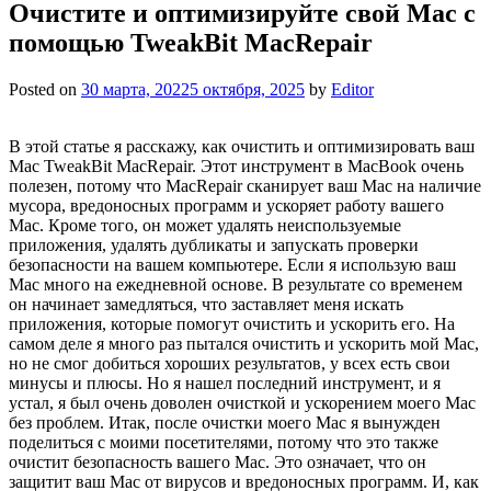
Очистите и оптимизируйте свой Mac с
помощью TweakBit MacRepair
Posted on
30 марта, 2022
5 октября, 2025
by
Editor
В этой статье я расскажу, как очистить и оптимизировать ваш
Mac TweakBit MacRepair. Этот инструмент в MacBook очень
полезен, потому что MacRepair сканирует ваш Mac на наличие
мусора, вредоносных программ и ускоряет работу вашего
Mac. Кроме того, он может удалять неиспользуемые
приложения, удалять дубликаты и запускать проверки
безопасности на вашем компьютере. Если я использую ваш
Mac много на ежедневной основе. В результате со временем
он начинает замедляться, что заставляет меня искать
приложения, которые помогут очистить и ускорить его. На
самом деле я много раз пытался очистить и ускорить мой Mac,
но не смог добиться хороших результатов, у всех есть свои
минусы и плюсы. Но я нашел последний инструмент, и я
устал, я был очень доволен очисткой и ускорением моего Mac
без проблем. Итак, после очистки моего Mac я вынужден
поделиться с моими посетителями, потому что это также
очистит безопасность вашего Mac. Это означает, что он
защитит ваш Mac от вирусов и вредоносных программ. И, как