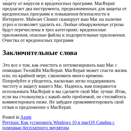
защиту от вирусов и вредоносных программ. MacRepair
предлагает два инструмента, предназначенных для защиты от
вредоносных программ и повышения безопасности в
Интернете. Malware Cleaner сканирует ваш Mac на наличие
угроз и позволяет удалить их. Любые обнаруженные угрозы
будут перечислены в трех категориях: вредоносные
приложения, опасные файлы и подозрительные приложения.
Очистка от вредоносных программ
Заключительные слова
Это все о том, как очистить и оптимизировать ваш Mac с
помощью TweakBit MacRepair. MacRepair может спасти жизнь
или, по крайней мере, сэкономить много времени.
Попробуйте и убедитесь, насколько легко поддерживать
чистоту и защиту вашего Mac. Надеюсь, вам понравится
использовать MacRepair и вы сделаете свой Mac лучше. Итак,
если вы столкнулись с какой-либо проблемой, не стесняйтесь
комментировать ниже. Не забудьте прокомментировать свой
отзыв и предложение о MacRepair.
Posted in
Apple
Навигация
Previous:
Как установить Windows 10 в macOS Catalina с
помощью бесплатного эмулятора