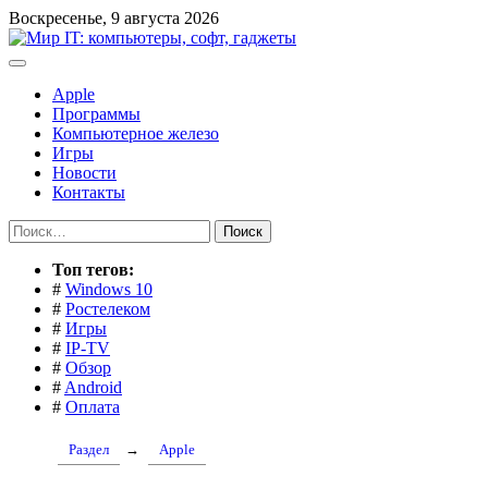
Перейти
Воскресенье, 9 августа 2026
к
содержимому
Apple
Программы
Компьютерное железо
Игры
Новости
Контакты
Найти:
Toп тегов:
#
Windows 10
#
Ростелеком
#
Игры
#
IP-TV
#
Обзор
#
Android
#
Оплата
Раздел
→
Apple