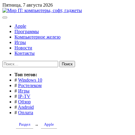
Перейти
Пятница, 7 августа 2026
к
содержимому
Apple
Программы
Компьютерное железо
Игры
Новости
Контакты
Найти:
Toп тегов:
#
Windows 10
#
Ростелеком
#
Игры
#
IP-TV
#
Обзор
#
Android
#
Оплата
Раздел
→
Apple