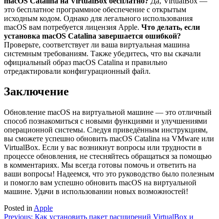
macOS Catalina на VirtualBox бесплатно?
Да, VirtualBox —
это бесплатное программное обеспечение с открытым
исходным кодом. Однако для легального использования
macOS вам потребуется лицензия Apple.
Что делать, если
установка macOS Catalina завершается ошибкой?
Проверьте, соответствует ли ваша виртуальная машина
системным требованиям. Также убедитесь, что вы скачали
официальный образ macOS Catalina и правильно
отредактировали конфигурационный файл.
Заключение
Обновление macOS на виртуальной машине — это отличный
способ познакомиться с новыми функциями и улучшениями
операционной системы. Следуя приведённым инструкциям,
вы сможете успешно обновить macOS Catalina на VMware или
VirtualBox. Если у вас возникнут вопросы или трудности в
процессе обновления, не стесняйтесь обращаться за помощью
в комментариях. Мы всегда готовы помочь и ответить на
ваши вопросы! Надеемся, что это руководство было полезным
и помогло вам успешно обновить macOS на виртуальной
машине. Удачи в использовании новых возможностей!
Posted in
Apple
Навигация
Previous:
Как установить пакет расширений VirtualBox и