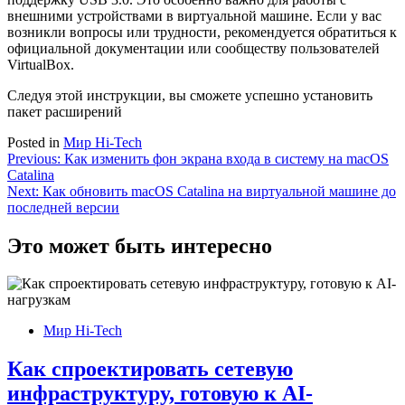
внешними устройствами в виртуальной машине. Если у вас
возникли вопросы или трудности, рекомендуется обратиться к
официальной документации или сообществу пользователей
VirtualBox.
Следуя этой инструкции, вы сможете успешно установить
пакет расширений
Posted in
Мир Hi-Tech
Навигация
Previous:
Как изменить фон экрана входа в систему на macOS
Catalina
по
Next:
Как обновить macOS Catalina на виртуальной машине до
записям
последней версии
Это может быть интересно
Мир Hi-Tech
Как спроектировать сетевую
инфраструктуру, готовую к AI-