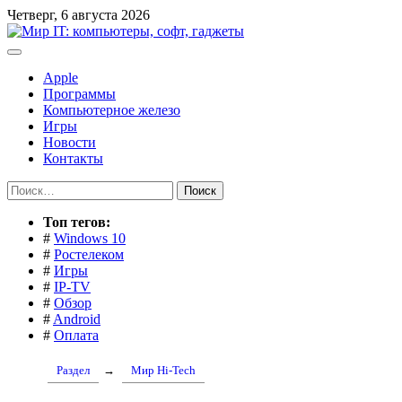
Перейти
Четверг, 6 августа 2026
к
содержимому
Apple
Программы
Компьютерное железо
Игры
Новости
Контакты
Найти:
Toп тегов:
#
Windows 10
#
Ростелеком
#
Игры
#
IP-TV
#
Обзор
#
Android
#
Оплата
Раздел
→
Мир Hi-Tech