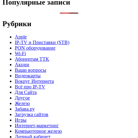
Популярные записи
Рубрики
Apple
IP-TV и Приставки (STB)
PON оборудование
Wi-Fi
Абонентам TTK
Акции
Ваши вопросы
Видеокарты
Вокруг Интернета
Всё про IP-TV
Для Сайта
Другое
Железо
Забава.ру
Загрузка сайтов
Игры
Интернет-маркетинг
Компьютерное железо
Личный кабинет