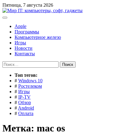
Перейти
Пятница, 7 августа 2026
к
содержимому
Apple
Программы
Компьютерное железо
Игры
Новости
Контакты
Найти:
Toп тегов:
#
Windows 10
#
Ростелеком
#
Игры
#
IP-TV
#
Обзор
#
Android
#
Оплата
Метка:
mac os