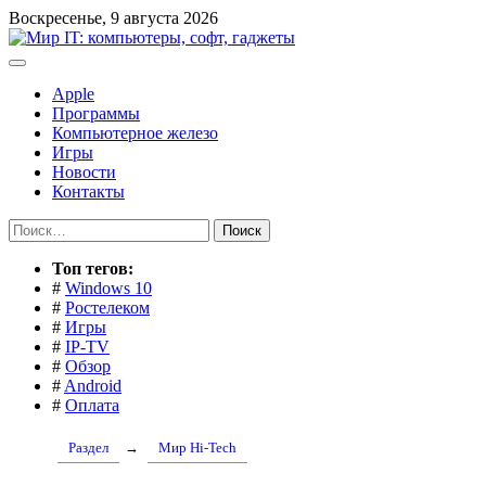
Перейти
Воскресенье, 9 августа 2026
к
содержимому
Apple
Программы
Компьютерное железо
Игры
Новости
Контакты
Найти:
Toп тегов:
#
Windows 10
#
Ростелеком
#
Игры
#
IP-TV
#
Обзор
#
Android
#
Оплата
Раздел
→
Мир Hi-Tech