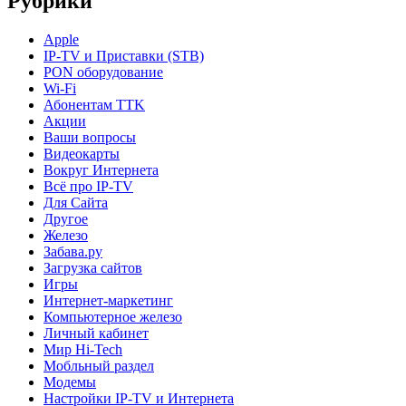
Рубрики
Apple
IP-TV и Приставки (STB)
PON оборудование
Wi-Fi
Абонентам TTK
Акции
Ваши вопросы
Видеокарты
Вокруг Интернета
Всё про IP-TV
Для Сайта
Другое
Железо
Забава.ру
Загрузка сайтов
Игры
Интернет-маркетинг
Компьютерное железо
Личный кабинет
Мир Hi-Tech
Мобльный раздел
Модемы
Настройки IP-TV и Интернета