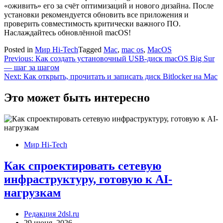
«оживить» его за счёт оптимизаций и нового дизайна. После
установки рекомендуется обновить все приложения и
проверить совместимость критически важного ПО.
Наслаждайтесь обновлённой macOS!
Posted in
Мир Hi-Tech
Tagged
Mac
,
mac os
,
MacOS
Навигация
Previous:
Как создать установочный USB-диск macOS Big Sur
— шаг за шагом
по
Next:
Как открыть, прочитать и записать диск Bitlocker на Mac
записям
Это может быть интересно
Мир Hi-Tech
Как спроектировать сетевую
инфраструктуру, готовую к AI-
нагрузкам
Редакция 2dsl.ru
29 июня, 2026