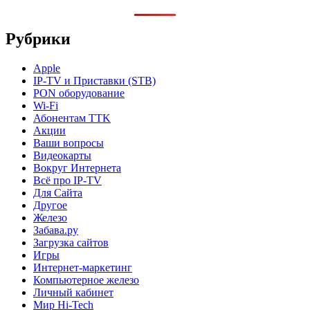
Рубрики
Apple
IP-TV и Приставки (STB)
PON оборудование
Wi-Fi
Абонентам TTK
Акции
Ваши вопросы
Видеокарты
Вокруг Интернета
Всё про IP-TV
Для Сайта
Другое
Железо
Забава.ру
Загрузка сайтов
Игры
Интернет-маркетинг
Компьютерное железо
Личный кабинет
Мир Hi-Tech