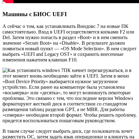
Машины с БИОС UEFI
А сейчас о том, как устанавливать Виндовс 7 на новые ПК
самостоятельно. Вход в UEFI осуществляется копками F2 или
Del. Затем нужно попасть в раздел «Boot» и в нем сменить
значение «Secure Boot» на «Disable». В результате должен
появиться новый пункт — «OS Mode Selection». В нем следует
выбрать «UEFI and Legacy OSТ» и сохранить внесенные
изменения нажатием клавиши F10.
ПК начнет перезагружаться, и в
этот момент вновь необходимо зайти в UEFI. Затем в меню
«Boot Device Priority» выбирается нужное загрузочное
устройство. Если ранее на компьютере была установлена
«восьмерка» или «десятка», то могут возникнуть некоторые
проблемы. Это связано с тем, что последние версии Windows
форматируют жесткий диск в соответствии со стандартом
размещения таблиц разделов GPT, а не MBR. Для работы
«семерки» необходим второй формат. Чтобы решить проблему,
придется воспользоваться пошаговым руководством.
В таком случае следует выбрать диск, где пользователь хочет
разместить ОС, затем задать язык операционки и кликнуть на