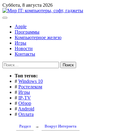
Перейти
Суббота, 8 августа 2026
к
содержимому
Apple
Программы
Компьютерное железо
Игры
Новости
Контакты
Найти:
Toп тегов:
#
Windows 10
#
Ростелеком
#
Игры
#
IP-TV
#
Обзор
#
Android
#
Оплата
Раздел
→
Вокруг Интернета