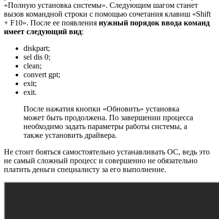
«Полную установка системы». Следующим шагом станет
вызов командной строки с помощью сочетания клавиш «Shift
+ F10». После ее появления
нужный порядок ввода команд
имеет следующий вид
:
diskpart;
sel dis 0;
clean;
convert gpt;
exit;
exit.
После нажатия кнопки «Обновить» установка
может быть продолжена. По завершении процесса
необходимо задать параметры работы системы, а
также установить драйвера.
Не стоит бояться самостоятельно устанавливать ОС, ведь это
не самый сложный процесс и совершенно не обязательно
платить деньги специалисту за его выполнение.